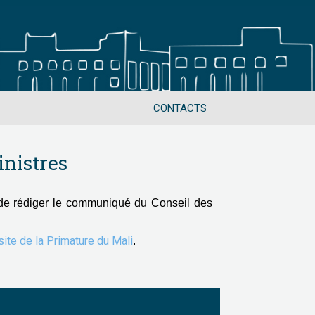
CONTACTS
nistres
de rédiger le communiqué du Conseil des
 site de la Primature du Mali
.