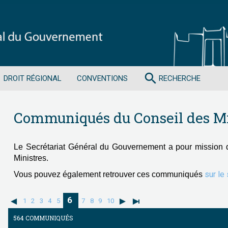
search
DROIT RÉGIONAL
CONVENTIONS
RECHERCHE
Communiqués du Conseil des Mi
Le Secrétariat Général du Gouvernement a pour mission 
Ministres.
sur le
Vous pouvez également retrouver ces communiqués
6
1
2
3
4
5
7
8
9
10
564 COMMUNIQUÉS