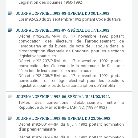
Législation des douanes 1960-1992
subject
JOURNAL OFFICIEL 1992-08-SPÉCIAL DU 30/11/1992
Loi n°92-020 du 23 septembre 1992 portant Code du travail
subject
JOURNAL OFFICIEL 1992-07-SPÉCIAL DU 17/11/1992
Décret n°92-206/P-RM du 17 novembre 1992 portant
convocation des électeurs de l’arrondissement de
Faragouaran et du bureau de vote de Flaboula dans la
circonscription électorale de Bougouni pour les élections
législatives partielles
Décret n°92-207/P-RM du 17 novembre 1992 portant
convocation des électeurs de la commune de San pour
l’élection de leurs conseillers municipaux
Décret n°92-208/P-RM du 17 novembre 1992 portant
convocation du collège électoral pour les élections
législatives partielles de la circonscription de Yanfolila
subject
JOURNAL OFFICIEL 1992-06-SPÉCIAL DU 31/03/1992
Textes des conventions d’établissement entre la
République du Mali et BHP-UTAH INC. (1987-1992)
subject
JOURNAL OFFICIEL 1992-05-SPÉCIAL DU 23/06/1992
Décret n°92-001/P-RM du 6 juin 1992 portant nomination
d’un premier ministre
Décret n°92-002/P-RM du 9 juin 1992 portant nomination