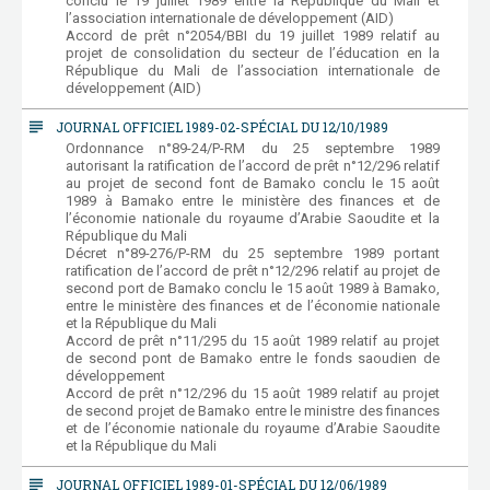
conclu le 19 juillet 1989 entre la République du Mali et
l’association internationale de développement (AID)
Accord de prêt n°2054/BBI du 19 juillet 1989 relatif au
projet de consolidation du secteur de l’éducation en la
République du Mali de l’association internationale de
développement (AID)
subject
JOURNAL OFFICIEL 1989-02-SPÉCIAL DU 12/10/1989
Ordonnance n°89-24/P-RM du 25 septembre 1989
autorisant la ratification de l’accord de prêt n°12/296 relatif
au projet de second font de Bamako conclu le 15 août
1989 à Bamako entre le ministère des finances et de
l’économie nationale du royaume d’Arabie Saoudite et la
République du Mali
Décret n°89-276/P-RM du 25 septembre 1989 portant
ratification de l’accord de prêt n°12/296 relatif au projet de
second port de Bamako conclu le 15 août 1989 à Bamako,
entre le ministère des finances et de l’économie nationale
et la République du Mali
Accord de prêt n°11/295 du 15 août 1989 relatif au projet
de second pont de Bamako entre le fonds saoudien de
développement
Accord de prêt n°12/296 du 15 août 1989 relatif au projet
de second projet de Bamako entre le ministre des finances
et de l’économie nationale du royaume d’Arabie Saoudite
et la République du Mali
subject
JOURNAL OFFICIEL 1989-01-SPÉCIAL DU 12/06/1989