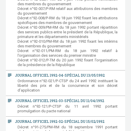
des membres du gouvernement
Décret n°92-007/P-RM relatif aux attributions des membres
du gouvernement
Décret n°92-008/P-RM du 18 juin 1992 fixant les attributions
spécifiques des membres de gouvernement
Décret n°92-009/PM-RM du 18 juin 1992 portant répartition
des services publics entre le président de la République, la
primature et les départements ministériels
Décret n°92-010/PM-RM du 18 juin 1992 fixant les intérims
des membres du gouvernement
Décret n°92-011/PM-RM du 18 juin 1992 relatif à
l’organisation des services du premier ministre
Décret n°92-012/P-TM du 20 juin 1992 fixant l’organisation
de la présidence de la République
subject
JOURNAL OFFICIEL 1992-04-SPÉCIAL DU 13/05/1992
Ordonnance n°92-021/P-CTSP du 24 avril 1992 instituant la
liberté des prix et de la concurrence et son décret
d’application
subject
JOURNAL OFFICIEL 1992-03-SPÉCIAL DU 11/04/1992
Décret n°92-121/P-CTSP du 11 avril 1992 portant
promulgation du pacte national
subject
JOURNAL OFFICIEL 1992-02-SPÉCIAL DU 15/02/1992
Décret n°91-275/PM-RM du 18 septembre 1991 portant