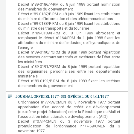
Décret n°89-0186/P-RM du 8 juin 1989 portant nomination
des membres du gouvernement
Décret n°89-0187/P-RM du 8 juin 1989 fixant les attributions
du ministre de l’information et des télécommunications
Décret n°89-0188/P-RM du 8 juin 1989 fixant les attributions
du ministre des transports et du tourisme
Décret n°89-0189/P-RM du 8 juin 1989 abrogeant et
remplaçant le décret n°164/PRM du 1’ juin 1988 fixant les
attributions du ministre de l’industrie, de l’hydraulique et de
l’énergie
Décret n°89-0190/PGRM du 8 juin 1989 portant répartition
des services centraux rattachés et extérieurs de l’état entre
les ministères
Décret n°89-0191/PGRM du 8 juin 1989 portant répartition
des organismes personnalisés entre les départements
ministériels
Décret n°89-0192/P-RM du 8 juin 1989 fixant les intérims
des membres du gouvernement
subject
JOURNAL OFFICIEL 1977-531-SPÉCIAL DU 04/11/1977
Ordonnance n°77-59/CMLN du 3 novembre 1977 portant
approbation d’un accord de crédit de développement
(deuxième projet éducation) entre la République du Mali et
l’association internationale de développement (AID)
Décret n°07/P-CMLN du 3 novembre 1977 portant
promulgation de l’ordonnance n°77-59/CMLN du 3
novembre 1977