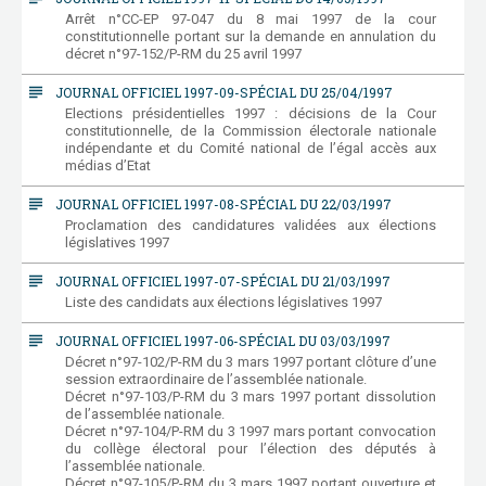
Arrêt n°CC-EP 97-047 du 8 mai 1997 de la cour
constitutionnelle portant sur la demande en annulation du
décret n°97-152/P-RM du 25 avril 1997
subject
JOURNAL OFFICIEL 1997-09-SPÉCIAL DU 25/04/1997
Elections présidentielles 1997 : décisions de la Cour
constitutionnelle, de la Commission électorale nationale
indépendante et du Comité national de l’égal accès aux
médias d’Etat
subject
JOURNAL OFFICIEL 1997-08-SPÉCIAL DU 22/03/1997
Proclamation des candidatures validées aux élections
législatives 1997
subject
JOURNAL OFFICIEL 1997-07-SPÉCIAL DU 21/03/1997
Liste des candidats aux élections législatives 1997
subject
JOURNAL OFFICIEL 1997-06-SPÉCIAL DU 03/03/1997
Décret n°97-102/P-RM du 3 mars 1997 portant clôture d’une
session extraordinaire de l’assemblée nationale.
Décret n°97-103/P-RM du 3 mars 1997 portant dissolution
de l’assemblée nationale.
Décret n°97-104/P-RM du 3 1997 mars portant convocation
du collège électoral pour l’élection des députés à
l’assemblée nationale.
Décret n°97-105/P-RM du 3 mars 1997 portant ouverture et