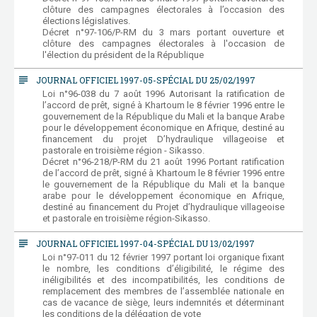
clôture des campagnes électorales à l’occasion des
élections législatives.
Décret n°97-106/P-RM du 3 mars portant ouverture et
clôture des campagnes électorales à l'occasion de
l'élection du président de la République
subject
JOURNAL OFFICIEL 1997-05-SPÉCIAL DU 25/02/1997
Loi n°96-038 du 7 août 1996 Autorisant la ratification de
l’accord de prêt, signé à Khartoum le 8 février 1996 entre le
gouvernement de la République du Mali et la banque Arabe
pour le développement économique en Afrique, destiné au
financement du projet D’hydraulique villageoise et
pastorale en troisième région - Sikasso.
Décret n°96-218/P-RM du 21 août 1996 Portant ratification
de l’accord de prêt, signé à Khartoum le 8 février 1996 entre
le gouvernement de la République du Mali et la banque
arabe pour le développement économique en Afrique,
destiné au financement du Projet d’hydraulique villageoise
et pastorale en troisième région-Sikasso.
subject
JOURNAL OFFICIEL 1997-04-SPÉCIAL DU 13/02/1997
Loi n°97-011 du 12 février 1997 portant loi organique fixant
le nombre, les conditions d’éligibilité, le régime des
inéligibilités et des incompatibilités, les conditions de
remplacement des membres de l’assemblée nationale en
cas de vacance de siège, leurs indemnités et déterminant
les conditions de la délégation de vote