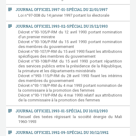
subject
JOURNAL OFFICIEL 1997-01-SPÉCIAL DU 21/01/1997
Loi n°97-008 du 14 janvier 1997 portant loi électorale
subject
JOURNAL OFFICIEL 1993-02-SPÉCIAL DU 15/12/1993
Décret n°93-105/P-RM du 12 avril 1993 portant nomination
d’un premier ministre
Décret n°93-106/P-RM du 15 avril 1993 portant nomination
des membres du gouvernement
Décret n°93-107/P-RM du 15 avril 1993 fixant les attributions
spécifiques des membres du gouvernement
Décret n°93-108/P-RM du 15 avril 1993 portant répartition
des services publics entre la présidence de la République,
la primature et les départements ministériels
Décret n°993-115/P-RM du 28 avril 1993 fixant les intérims
des membres du gouvernement
Décret n°93-118/P-RM du 4 mai 1993 portant nomination de
la commissaire à la promotion des femmes
Décret n°93-119/P-RM du 4 mai 1993 relatif aux attributions
de la commissaire à la promotion des femmes
subject
JOURNAL OFFICIEL 1993-01-SPÉCIAL DU 10/02/1993
Recueil des textes régissant la société énergie du Mali
1960-1993
subject
JOURNAL OFFICIEL 1992-09-SPÉCIAL DU 30/12/1992