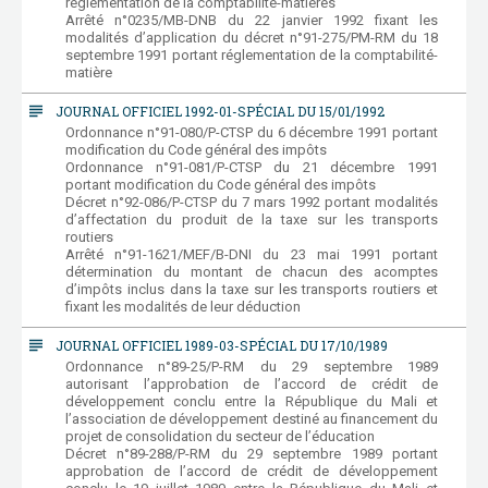
réglementation de la comptabilité-matières
Arrêté n°0235/MB-DNB du 22 janvier 1992 fixant les
modalités d’application du décret n°91-275/PM-RM du 18
septembre 1991 portant réglementation de la comptabilité-
matière
subject
JOURNAL OFFICIEL 1992-01-SPÉCIAL DU 15/01/1992
Ordonnance n°91-080/P-CTSP du 6 décembre 1991 portant
modification du Code général des impôts
Ordonnance n°91-081/P-CTSP du 21 décembre 1991
portant modification du Code général des impôts
Décret n°92-086/P-CTSP du 7 mars 1992 portant modalités
d’affectation du produit de la taxe sur les transports
routiers
Arrêté n°91-1621/MEF/B-DNI du 23 mai 1991 portant
détermination du montant de chacun des acomptes
d’impôts inclus dans la taxe sur les transports routiers et
fixant les modalités de leur déduction
subject
JOURNAL OFFICIEL 1989-03-SPÉCIAL DU 17/10/1989
Ordonnance n°89-25/P-RM du 29 septembre 1989
autorisant l’approbation de l’accord de crédit de
développement conclu entre la République du Mali et
l’association de développement destiné au financement du
projet de consolidation du secteur de l’éducation
Décret n°89-288/P-RM du 29 septembre 1989 portant
approbation de l’accord de crédit de développement