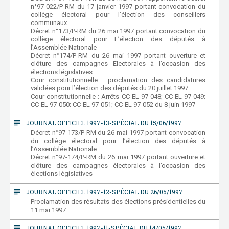
n°97-022/P-RM du 17 janvier 1997 portant convocation du
collège électoral pour l’élection des conseillers
communaux
Décret n°173/P-RM du 26 mai 1997 portant convocation du
collège électoral pour L’élection des députés à
l’Assemblée Nationale
Décret n°174/P-RM du 26 mai 1997 portant ouverture et
clôture des campagnes Electorales à l’occasion des
élections législatives
Cour constitutionnelle : proclamation des candidatures
validées pour l’élection des députés du 20 juillet 1997
Cour constitutionnelle : Arrêts CC-EL 97-048; CC-EL 97-049;
CC-EL 97-050; CC-EL 97-051; CC-EL 97-052 du 8 juin 1997
subject
JOURNAL OFFICIEL 1997-13-SPÉCIAL DU 15/06/1997
Décret n°97-173/P-RM du 26 mai 1997 portant convocation
du collège électoral pour l’élection des députés à
l’Assemblée Nationale
Décret n°97-174/P-RM du 26 mai 1997 portant ouverture et
clôture des campagnes électorales à l’occasion des
élections législatives
subject
JOURNAL OFFICIEL 1997-12-SPÉCIAL DU 26/05/1997
Proclamation des résultats des élections présidentielles du
11 mai 1997
subject
JOURNAL OFFICIEL 1997-11-SPÉCIAL DU 14/05/1997