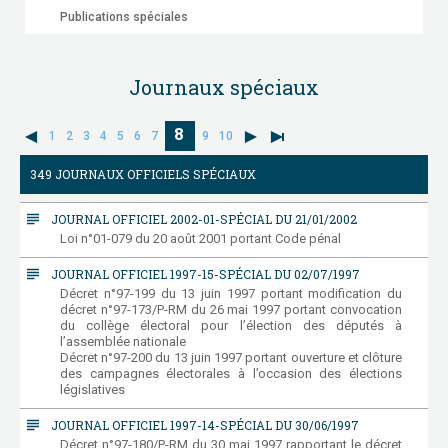
Publications spéciales
Journaux spéciaux
8
1
2
3
4
5
6
7
9
10
349 JOURNAUX OFFICIELS SPÉCIAUX
subject
JOURNAL OFFICIEL 2002-01-SPÉCIAL DU 21/01/2002
Loi n°01-079 du 20 août 2001 portant Code pénal
subject
JOURNAL OFFICIEL 1997-15-SPÉCIAL DU 02/07/1997
Décret n°97-199 du 13 juin 1997 portant modification du
décret n°97-173/P-RM du 26 mai 1997 portant convocation
du collège électoral pour l’élection des députés à
l’assemblée nationale
Décret n°97-200 du 13 juin 1997 portant ouverture et clôture
des campagnes électorales à l’occasion des élections
législatives
subject
JOURNAL OFFICIEL 1997-14-SPÉCIAL DU 30/06/1997
Décret n°97-180/P-RM du 30 mai 1997 rapportant le décret