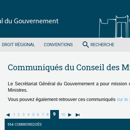
search
DROIT RÉGIONAL
CONVENTIONS
RECHERCHE
Communiqués du Conseil des Mi
Le Secrétariat Général du Gouvernement a pour mission 
Ministres.
sur le
Vous pouvez également retrouver ces communiqués
9
1
2
3
4
5
6
7
8
10
564 COMMUNIQUÉS