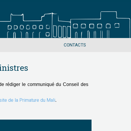
CONTACTS
nistres
de rédiger le communiqué du Conseil des
 site de la Primature du Mali
.