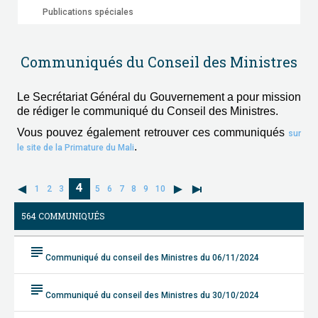
Publications spéciales
Communiqués du Conseil des Ministres
Le Secrétariat Général du Gouvernement a pour mission
de rédiger le communiqué du Conseil des Ministres.
Vous pouvez également retrouver ces communiqués
sur
.
le site de la Primature du Mali
4
1
2
3
5
6
7
8
9
10
564 COMMUNIQUÉS
subject
Communiqué du conseil des Ministres du 06/11/2024
subject
Communiqué du conseil des Ministres du 30/10/2024