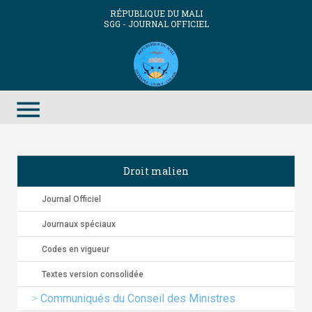
RÉPUBLIQUE DU MALI
SGG - JOURNAL OFFICIEL
menu
Droit malien
Journal Officiel
Journaux spéciaux
Codes en vigueur
Textes version consolidée
Communiqués du Conseil des Ministres