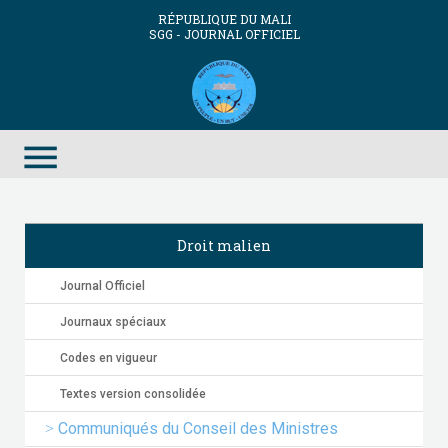
RÉPUBLIQUE DU MALI
SGG - JOURNAL OFFICIEL
menu
Droit malien
Journal Officiel
Journaux spéciaux
Codes en vigueur
Textes version consolidée
Communiqués du Conseil des Ministres