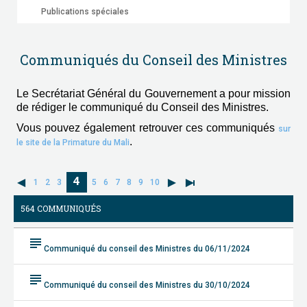
Publications spéciales
Communiqués du Conseil des Ministres
Le Secrétariat Général du Gouvernement a pour mission
de rédiger le communiqué du Conseil des Ministres.
Vous pouvez également retrouver ces communiqués
sur
.
le site de la Primature du Mali
4
1
2
3
5
6
7
8
9
10
564 COMMUNIQUÉS
subject
Communiqué du conseil des Ministres du 06/11/2024
subject
Communiqué du conseil des Ministres du 30/10/2024