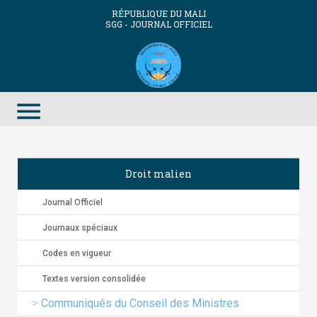
RÉPUBLIQUE DU MALI
SGG - JOURNAL OFFICIEL
menu
Droit malien
Journal Officiel
Journaux spéciaux
Codes en vigueur
Textes version consolidée
Communiqués du Conseil des Ministres