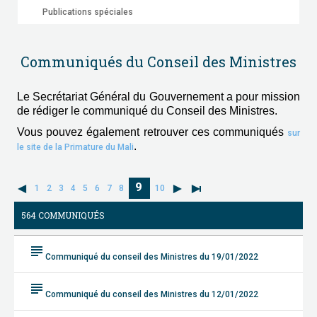
Publications spéciales
Communiqués du Conseil des Ministres
Le Secrétariat Général du Gouvernement a pour mission
de rédiger le communiqué du Conseil des Ministres.
Vous pouvez également retrouver ces communiqués
sur
.
le site de la Primature du Mali
9
1
2
3
4
5
6
7
8
10
564 COMMUNIQUÉS
subject
Communiqué du conseil des Ministres du 19/01/2022
subject
Communiqué du conseil des Ministres du 12/01/2022