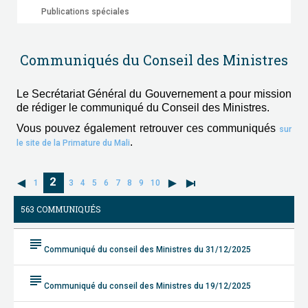
Publications spéciales
Communiqués du Conseil des Ministres
Le Secrétariat Général du Gouvernement a pour mission
de rédiger le communiqué du Conseil des Ministres.
Vous pouvez également retrouver ces communiqués
sur
.
le site de la Primature du Mali
2
1
3
4
5
6
7
8
9
10
563 COMMUNIQUÉS
subject
Communiqué du conseil des Ministres du 31/12/2025
subject
Communiqué du conseil des Ministres du 19/12/2025