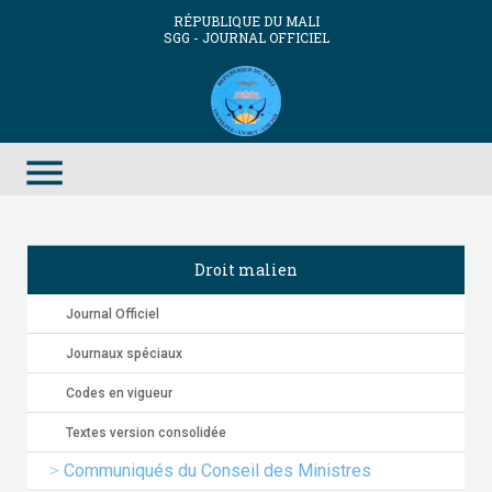
RÉPUBLIQUE DU MALI
SGG - JOURNAL OFFICIEL
menu
Droit malien
Journal Officiel
Journaux spéciaux
Codes en vigueur
Textes version consolidée
Communiqués du Conseil des Ministres