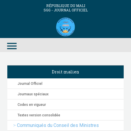
RÉPUBLIQUE DU MALI
SGG - JOURNAL OFFICIEL
menu
Droit malien
Journal Officiel
Journaux spéciaux
Codes en vigueur
Textes version consolidée
Communiqués du Conseil des Ministres