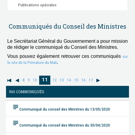
Publications spéciales
Communiqués du Conseil des Ministres
Le Secrétariat Général du Gouvernement a pour mission
de rédiger le communiqué du Conseil des Ministres.
Vous pouvez également retrouver ces communiqués
sur
.
le site de la Primature du Mali
11
8
9
10
12
13
14
15
16
17
563 COMMUNIQUÉS
subject
Communiqué du conseil des Ministres du 13/05/2020
subject
Communiqué du conseil des Ministres du 30/04/2020