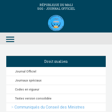
RÉPUBLIQUE DU MALI
SGG - JOURNAL OFFICIEL
menu
Droit malien
Journal Officiel
Journaux spéciaux
Codes en vigueur
Textes version consolidée
Communiqués du Conseil des Ministres