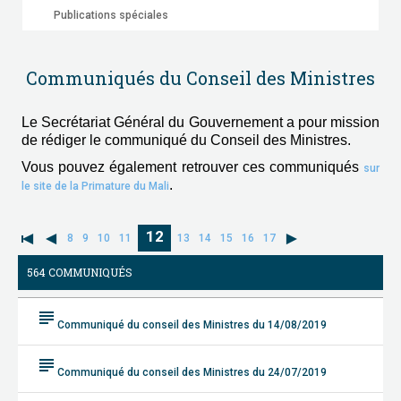
Publications spéciales
Communiqués du Conseil des Ministres
Le Secrétariat Général du Gouvernement a pour mission
de rédiger le communiqué du Conseil des Ministres.
Vous pouvez également retrouver ces communiqués
sur
.
le site de la Primature du Mali
12
8
9
10
11
13
14
15
16
17
564 COMMUNIQUÉS
subject
Communiqué du conseil des Ministres du 14/08/2019
subject
Communiqué du conseil des Ministres du 24/07/2019