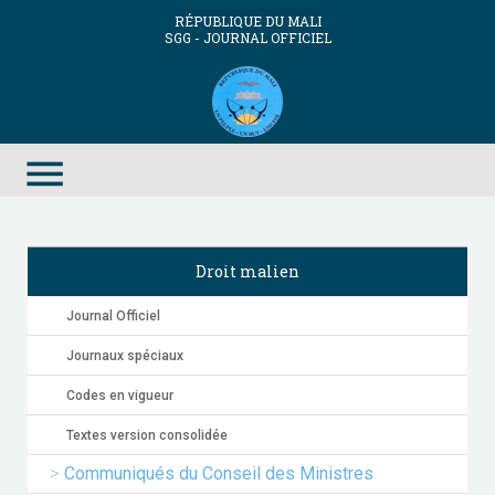
RÉPUBLIQUE DU MALI
SGG - JOURNAL OFFICIEL
menu
Droit malien
Journal Officiel
Journaux spéciaux
Codes en vigueur
Textes version consolidée
Communiqués du Conseil des Ministres