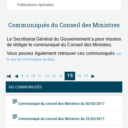
Publications spéciales
Communiqués du Conseil des Ministres
Le Secrétariat Général du Gouvernement a pour mission
de rédiger le communiqué du Conseil des Ministres.
Vous pouvez également retrouver ces communiqués
sur
.
le site de la Primature du Mali
15
8
9
10
11
12
13
14
16
17
563 COMMUNIQUÉS
subject
Communiqué du conseil des Ministres du 30/03/2017
subject
Communiqué du conseil des Ministres du 22/03/2017