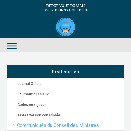
RÉPUBLIQUE DU MALI
SGG - JOURNAL OFFICIEL
menu
Droit malien
Journal Officiel
Journaux spéciaux
Codes en vigueur
Textes version consolidée
Communiqués du Conseil des Ministres