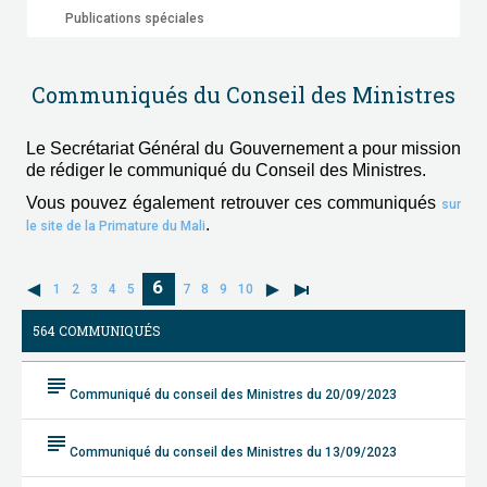
Publications spéciales
Communiqués du Conseil des Ministres
Le Secrétariat Général du Gouvernement a pour mission
de rédiger le communiqué du Conseil des Ministres.
Vous pouvez également retrouver ces communiqués
sur
.
le site de la Primature du Mali
6
1
2
3
4
5
7
8
9
10
564 COMMUNIQUÉS
subject
Communiqué du conseil des Ministres du 20/09/2023
subject
Communiqué du conseil des Ministres du 13/09/2023