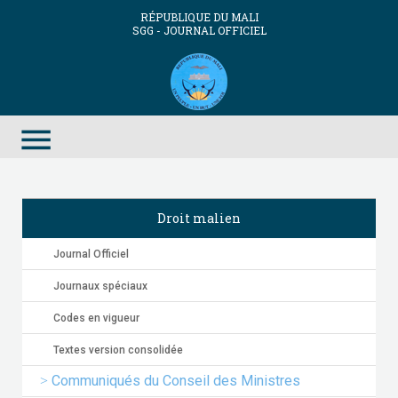
RÉPUBLIQUE DU MALI
SGG - JOURNAL OFFICIEL
menu
Droit malien
Journal Officiel
Journaux spéciaux
Codes en vigueur
Textes version consolidée
Communiqués du Conseil des Ministres