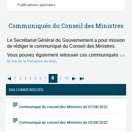
Publications spéciales
Communiqués du Conseil des Ministres
Le Secrétariat Général du Gouvernement a pour mission
de rédiger le communiqué du Conseil des Ministres.
Vous pouvez également retrouver ces communiqués
sur
.
le site de la Primature du Mali
8
1
2
3
4
5
6
7
9
10
564 COMMUNIQUÉS
subject
Communiqué du conseil des Ministres du 07/08/2022
subject
Communiqué du conseil des Ministres du 03/08/2022