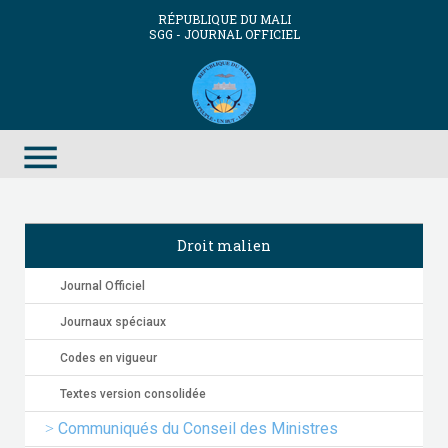
RÉPUBLIQUE DU MALI
SGG - JOURNAL OFFICIEL
menu
Droit malien
Journal Officiel
Journaux spéciaux
Codes en vigueur
Textes version consolidée
Communiqués du Conseil des Ministres