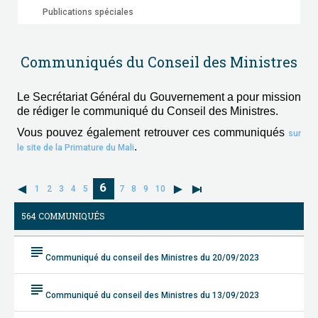
Publications spéciales
Communiqués du Conseil des Ministres
Le Secrétariat Général du Gouvernement a pour mission
de rédiger le communiqué du Conseil des Ministres.
Vous pouvez également retrouver ces communiqués
sur
.
le site de la Primature du Mali
6
1
2
3
4
5
7
8
9
10
564 COMMUNIQUÉS
subject
Communiqué du conseil des Ministres du 20/09/2023
subject
Communiqué du conseil des Ministres du 13/09/2023