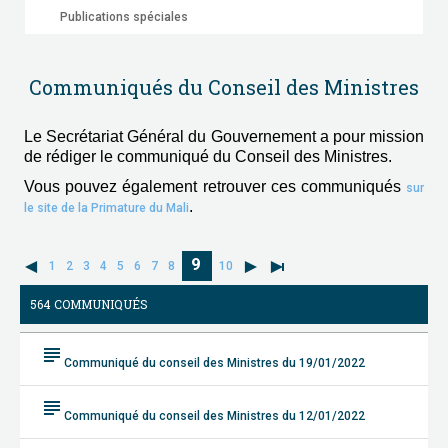
Publications spéciales
Communiqués du Conseil des Ministres
Le Secrétariat Général du Gouvernement a pour mission
de rédiger le communiqué du Conseil des Ministres.
Vous pouvez également retrouver ces communiqués
sur
.
le site de la Primature du Mali
9
1
2
3
4
5
6
7
8
10
564 COMMUNIQUÉS
subject
Communiqué du conseil des Ministres du 19/01/2022
subject
Communiqué du conseil des Ministres du 12/01/2022