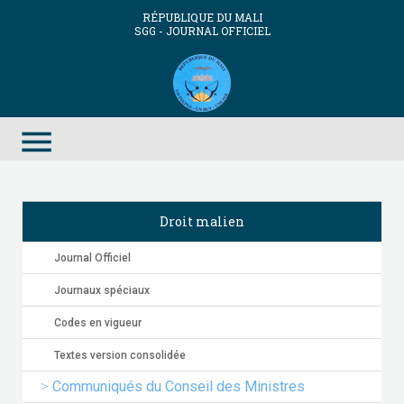
RÉPUBLIQUE DU MALI
SGG - JOURNAL OFFICIEL
menu
Droit malien
Journal Officiel
Journaux spéciaux
Codes en vigueur
Textes version consolidée
Communiqués du Conseil des Ministres