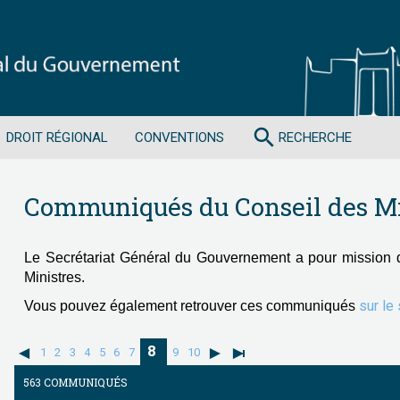
search
DROIT RÉGIONAL
CONVENTIONS
RECHERCHE
Communiqués du Conseil des Mi
Le Secrétariat Général du Gouvernement a pour mission 
Ministres.
sur le
Vous pouvez également retrouver ces communiqués
8
1
2
3
4
5
6
7
9
10
563 COMMUNIQUÉS