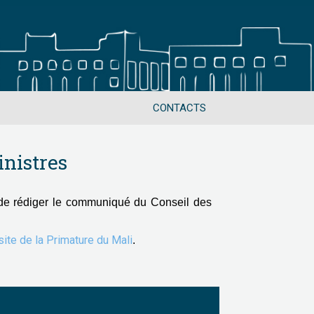
CONTACTS
nistres
de rédiger le communiqué du Conseil des
 site de la Primature du Mali
.