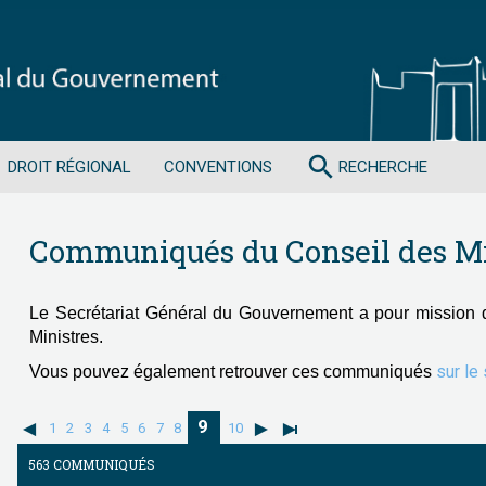
search
DROIT RÉGIONAL
CONVENTIONS
RECHERCHE
Communiqués du Conseil des Mi
Le Secrétariat Général du Gouvernement a pour mission 
Ministres.
sur le
Vous pouvez également retrouver ces communiqués
9
1
2
3
4
5
6
7
8
10
563 COMMUNIQUÉS