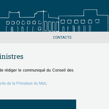
CONTACTS
nistres
de rédiger le communiqué du Conseil des
 site de la Primature du Mali
.