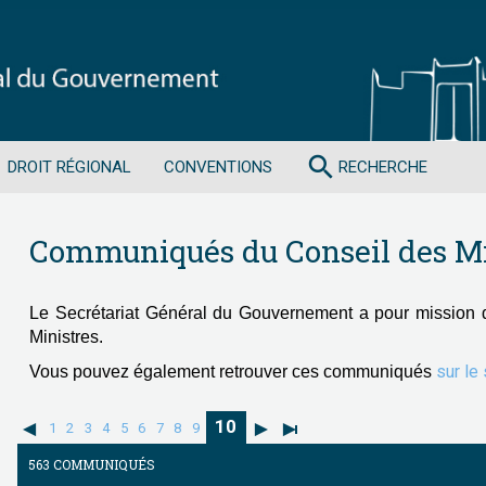
search
DROIT RÉGIONAL
CONVENTIONS
RECHERCHE
Communiqués du Conseil des Mi
Le Secrétariat Général du Gouvernement a pour mission 
Ministres.
sur le
Vous pouvez également retrouver ces communiqués
10
1
2
3
4
5
6
7
8
9
563 COMMUNIQUÉS