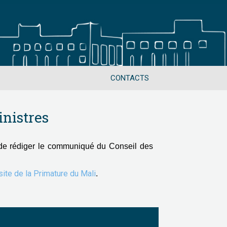
CONTACTS
nistres
de rédiger le communiqué du Conseil des
 site de la Primature du Mali
.