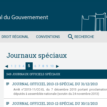
search
DROIT RÉGIONAL
CONVENTIONS
RECHERCHE
Journaux spéciaux
5
1
2
3
4
6
7
8
9
10
349 JOURNAUX OFFICIELS SPÉCIAUX
subject
JOURNAL OFFICIEL 2013-13-SPÉCIAL DU 31/12/2013
Arrêt n°2013-11/CC-EL du 7 décembre 2013 portant proclamation
députés à assemblée nationale (scrutin du 24 novembre 2013)
subject
JOURNAL OFFICIEL 2013-12-SPÉCIAL DU 30/11/2013