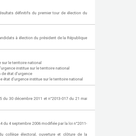
ultats définitifs du premier tour de élection du
 candidats à élection du président de la République
ur le territoire national
rgence institue sur le territoire national
n de état d’urgence
état d’urgence institue sur le territoire national
085 du 30 décembre 2011 et n°2013-017 du 21 mai
44 du 4 septembre 2006 modifiée par la loi n°2011-
collège électoral, ouverture et clôture de la