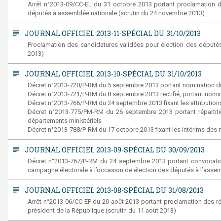
Arrêt n°2013-09/CC-EL du 31 octobre 2013 portant proclamation de 
députés à assemblée nationale (scrutin du 24 novembre 2013)
subject
JOURNAL OFFICIEL 2013-11-SPÉCIAL DU 31/10/2013
Proclamation des candidatures validées pour élection des député
2013)
subject
JOURNAL OFFICIEL 2013-10-SPÉCIAL DU 31/10/2013
Décret n°2013-720/P-RM du 5 septembre 2013 portant nomination du
Décret n°2013-721/P-RM du 8 septembre 2013 rectifié, portant no
Décret n°2013-766/P-RM du 24 septembre 2013 fixant les attributi
Décret n°2013-775/PM-RM du 26 septembre 2013 portant répartition
départements ministériels
Décret n°2013-788/P-RM du 17 octobre 2013 fixant les intérims d
subject
JOURNAL OFFICIEL 2013-09-SPÉCIAL DU 30/09/2013
Décret n°2013-767/P-RM du 24 septembre 2013 portant convocation 
campagne électorale à l’occasion de élection des députés à l’asse
subject
JOURNAL OFFICIEL 2013-08-SPÉCIAL DU 31/08/2013
Arrêt n°2013-06/CC-EP du 20 août 2013 portant proclamation des rés
président de la République (scrutin du 11 août 2013)