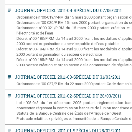
subject
JOURNAL OFFICIEL 2011-04-SPÉCIAL DU 07/06/2011
Ordonnance n°00-019/P-RM du 15 mars 2000 portant organisation du s
Ordonnance n°00-020/P-RM 15 mars 2000 portant organisation du ser
Ordonnance n°00-021/P-RM du 15 mars 2000 portant création et 
l’électricité et de l’eau
Décret n°00-183/P-RM du 14 avril 2000 fixant les modalités d’appl
2000 portant organisation du service public de l’eau potable
Décret n°00-184/P-RM du 14 avril 2000 fixant les modalités d’appl
2000 portant organisation du secteur de électricité
Décret n°00-185/P-RM du 14 avril 2000 fixant les modalités d’appl
2000 portant création et organisation de la commission de régulation 
subject
JOURNAL OFFICIEL 2011-03-SPÉCIAL DU 31/03/2011
Ordonnance n°00-027/P-RM du 22 mars 2000 portant Code domanial
subject
JOURNAL OFFICIEL 2011-02-SPÉCIAL DU 28/03/2011
Loi n°08-043 du 1er décembre 2008 portant réglementation banca
convention régissant la commission bancaire de l’union monétaire o
Statuts de la Banque Centrale des États de l’Afrique de l’Ouest
Protocole relatif aux privilèges et immunités de la Banque Centrale d
subject
JOURNAL OFFICIEL 2011-01-SPÉCIAL DU 28/02/2011