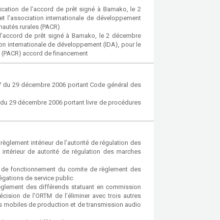
ication de l’accord de prêt signé à Bamako, le 2
t l’association internationale de développement
nautés rurales (PACR)
e l’accord de prêt signé à Bamako, le 2 décembre
ion internationale de développement (IDA), pour le
s (PACR) accord de financement
067 du 29 décembre 2006 portant Code général des
8 du 29 décembre 2006 portant livre de procédures
lement intérieur de l’autorité de régulation des
intérieur de autorité de régulation des marches
 de fonctionnement du comite de règlement des
égations de service public
glement des différends statuant en commission
écision de l’ORTM de l’éliminer avec trois autres
ens mobiles de production et de transmission audio