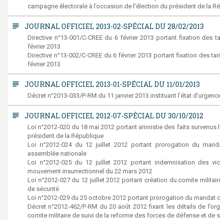
campagne électorale à l’occasion de l’élection du président de la R
subject
JOURNAL OFFICIEL 2013-02-SPÉCIAL DU 28/02/2013
Directive n°13-001/C-CREE du 6 février 2013 portant fixation des ta
février 2013
Directive n°13-002/C-CREE du 6 février 2013 portant fixation des ta
février 2013
subject
JOURNAL OFFICIEL 2013-01-SPÉCIAL DU 11/01/2013
Décret n°2013-033/P-RM du 11 janvier 2013 instituant l’état d’urgence 
subject
JOURNAL OFFICIEL 2012-07-SPÉCIAL DU 30/10/2012
Loi n°2012-020 du 18 mai 2012 portant amnistie des faits survenus l
président de la République
Loi n°2012-024 du 12 juillet 2012 portant prorogation du mand
assemblée nationale
Loi n°2012-025 du 12 juillet 2012 portant indemnisation des vi
mouvement insurrectionnel du 22 mars 2012
Loi n°2012-027 du 12 juillet 2012 portant création du comite militai
de sécurité
Loi n°2012-029 du 25 octobre 2012 portant prorogation du mandat d
Décret n°2012-462/P-RM du 20 août 2012 fixant les détails de l’or
comite militaire de suivi de la reforme des forces de défense et de s