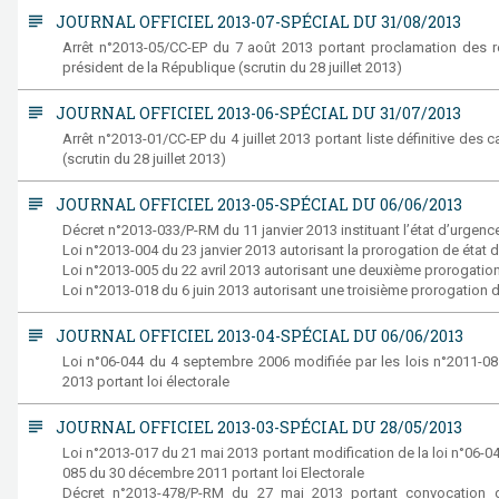
subject
JOURNAL OFFICIEL 2013-07-SPÉCIAL DU 31/08/2013
Arrêt n°2013-05/CC-EP du 7 août 2013 portant proclamation des rés
président de la République (scrutin du 28 juillet 2013)
subject
JOURNAL OFFICIEL 2013-06-SPÉCIAL DU 31/07/2013
Arrêt n°2013-01/CC-EP du 4 juillet 2013 portant liste définitive des
(scrutin du 28 juillet 2013)
subject
JOURNAL OFFICIEL 2013-05-SPÉCIAL DU 06/06/2013
Décret n°2013-033/P-RM du 11 janvier 2013 instituant l’état d’urgence s
Loi n°2013-004 du 23 janvier 2013 autorisant la prorogation de état d’u
Loi n°2013-005 du 22 avril 2013 autorisant une deuxième prorogatio
Loi n°2013-018 du 6 juin 2013 autorisant une troisième prorogation de 
subject
JOURNAL OFFICIEL 2013-04-SPÉCIAL DU 06/06/2013
Loi n°06-044 du 4 septembre 2006 modifiée par les lois n°2011-
2013 portant loi électorale
subject
JOURNAL OFFICIEL 2013-03-SPÉCIAL DU 28/05/2013
Loi n°2013-017 du 21 mai 2013 portant modification de la loi n°06-0
085 du 30 décembre 2011 portant loi Electorale
Décret n°2013-478/P-RM du 27 mai 2013 portant convocation du 