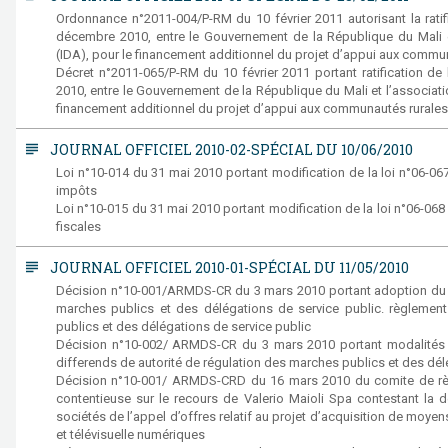
Ordonnance n°2011-004/P-RM du 10 février 2011 autorisant la ratif
décembre 2010, entre le Gouvernement de la République du Mali e
(IDA), pour le financement additionnel du projet d’appui aux commu
Décret n°2011-065/P-RM du 10 février 2011 portant ratification d
2010, entre le Gouvernement de la République du Mali et l’associat
financement additionnel du projet d’appui aux communautés rurale
subject
JOURNAL OFFICIEL 2010-02-SPÉCIAL DU 10/06/2010
Loi n°10-014 du 31 mai 2010 portant modification de la loi n°06-
impôts
Loi n°10-015 du 31 mai 2010 portant modification de la loi n°06-06
fiscales
subject
JOURNAL OFFICIEL 2010-01-SPÉCIAL DU 11/05/2010
Décision n°10-001/ARMDS-CR du 3 mars 2010 portant adoption du règ
marches publics et des délégations de service public. règlement 
publics et des délégations de service public
Décision n°10-002/ ARMDS-CR du 3 mars 2010 portant modalités
differends de autorité de régulation des marches publics et des dél
Décision n°10-001/ ARMDS-CRD du 16 mars 2010 du comite de rè
contentieuse sur le recours de Valerio Maioli Spa contestant la d
sociétés de l’appel d’offres relatif au projet d’acquisition de moy
et télévisuelle numériques