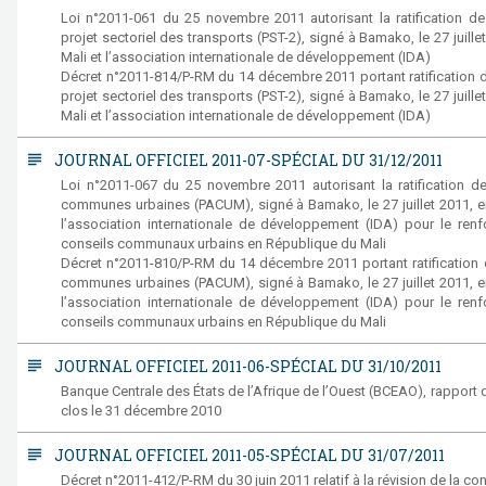
Loi n°2011-061 du 25 novembre 2011 autorisant la ratification d
projet sectoriel des transports (PST-2), signé à Bamako, le 27 juil
Mali et l’association internationale de développement (IDA)
Décret n°2011-814/P-RM du 14 décembre 2011 portant ratification 
projet sectoriel des transports (PST-2), signé à Bamako, le 27 juil
Mali et l’association internationale de développement (IDA)
subject
JOURNAL OFFICIEL 2011-07-SPÉCIAL DU 31/12/2011
Loi n°2011-067 du 25 novembre 2011 autorisant la ratification d
communes urbaines (PACUM), signé à Bamako, le 27 juillet 2011, e
l’association internationale de développement (IDA) pour le renf
conseils communaux urbains en République du Mali
Décret n°2011-810/P-RM du 14 décembre 2011 portant ratification 
communes urbaines (PACUM), signé à Bamako, le 27 juillet 2011, e
l’association internationale de développement (IDA) pour le renf
conseils communaux urbains en République du Mali
subject
JOURNAL OFFICIEL 2011-06-SPÉCIAL DU 31/10/2011
Banque Centrale des États de l’Afrique de l’Ouest (BCEAO), rapport d’
clos le 31 décembre 2010
subject
JOURNAL OFFICIEL 2011-05-SPÉCIAL DU 31/07/2011
Décret n°2011-412/P-RM du 30 juin 2011 relatif à la révision de la con