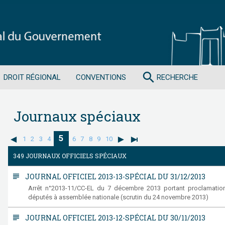
search
DROIT RÉGIONAL
CONVENTIONS
RECHERCHE
Journaux spéciaux
5
1
2
3
4
6
7
8
9
10
349 JOURNAUX OFFICIELS SPÉCIAUX
subject
JOURNAL OFFICIEL 2013-13-SPÉCIAL DU 31/12/2013
Arrêt n°2013-11/CC-EL du 7 décembre 2013 portant proclamation
députés à assemblée nationale (scrutin du 24 novembre 2013)
subject
JOURNAL OFFICIEL 2013-12-SPÉCIAL DU 30/11/2013