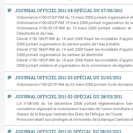
subject
JOURNAL OFFICIEL 2011-04-SPÉCIAL DU 07/06/2011
Ordonnance n°00-019/P-RM du 15 mars 2000 portant organisation du s
Ordonnance n°00-020/P-RM 15 mars 2000 portant organisation du ser
Ordonnance n°00-021/P-RM du 15 mars 2000 portant création et 
l’électricité et de l’eau
Décret n°00-183/P-RM du 14 avril 2000 fixant les modalités d’appl
2000 portant organisation du service public de l’eau potable
Décret n°00-184/P-RM du 14 avril 2000 fixant les modalités d’appl
2000 portant organisation du secteur de électricité
Décret n°00-185/P-RM du 14 avril 2000 fixant les modalités d’appl
2000 portant création et organisation de la commission de régulation 
subject
JOURNAL OFFICIEL 2011-03-SPÉCIAL DU 31/03/2011
Ordonnance n°00-027/P-RM du 22 mars 2000 portant Code domanial
subject
JOURNAL OFFICIEL 2011-02-SPÉCIAL DU 28/03/2011
Loi n°08-043 du 1er décembre 2008 portant réglementation banca
convention régissant la commission bancaire de l’union monétaire o
Statuts de la Banque Centrale des États de l’Afrique de l’Ouest
Protocole relatif aux privilèges et immunités de la Banque Centrale d
subject
JOURNAL OFFICIEL 2011-01-SPÉCIAL DU 28/02/2011