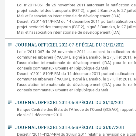
Loi n°2011-061 du 25 novembre 2011 autorisant la ratification d
projet sectoriel des transports (PST-2), signé à Bamako, le 27 juil
Mali et l’association internationale de développement (IDA)
Décret n°2011-814/P-RM du 14 décembre 2011 portant ratification 
projet sectoriel des transports (PST-2), signé à Bamako, le 27 juil
Mali et l’association internationale de développement (IDA)
subject
JOURNAL OFFICIEL 2011-07-SPÉCIAL DU 31/12/2011
Loi n°2011-067 du 25 novembre 2011 autorisant la ratification d
communes urbaines (PACUM), signé à Bamako, le 27 juillet 2011, e
l’association internationale de développement (IDA) pour le renf
conseils communaux urbains en République du Mali
Décret n°2011-810/P-RM du 14 décembre 2011 portant ratification 
communes urbaines (PACUM), signé à Bamako, le 27 juillet 2011, e
l’association internationale de développement (IDA) pour le renf
conseils communaux urbains en République du Mali
subject
JOURNAL OFFICIEL 2011-06-SPÉCIAL DU 31/10/2011
Banque Centrale des États de l’Afrique de l’Ouest (BCEAO), rapport d’
clos le 31 décembre 2010
subject
JOURNAL OFFICIEL 2011-05-SPÉCIAL DU 31/07/2011
Décret n°2011-412/P-RM du 30 juin 2011 relatif à la révision de la con