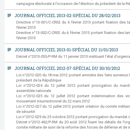
campagne électorale à l’occasion de l’élection du président de la R
subject
JOURNAL OFFICIEL 2013-02-SPÉCIAL DU 28/02/2013
Directive n°13-001/C-CREE du 6 février 2013 portant fixation des ta
février 2013
Directive n°13-002/C-CREE du 6 février 2013 portant fixation des ta
février 2013
subject
JOURNAL OFFICIEL 2013-01-SPÉCIAL DU 11/01/2013
Décret n°2013-033/P-RM du 11 janvier 2013 instituant l’état d’urgence 
subject
JOURNAL OFFICIEL 2012-07-SPÉCIAL DU 30/10/2012
Loi n°2012-020 du 18 mai 2012 portant amnistie des faits survenus l
président de la République
Loi n°2012-024 du 12 juillet 2012 portant prorogation du mand
assemblée nationale
Loi n°2012-025 du 12 juillet 2012 portant indemnisation des vi
mouvement insurrectionnel du 22 mars 2012
Loi n°2012-027 du 12 juillet 2012 portant création du comite militai
de sécurité
Loi n°2012-029 du 25 octobre 2012 portant prorogation du mandat d
Décret n°2012-462/P-RM du 20 août 2012 fixant les détails de l’or
comite militaire de suivi de la reforme des forces de défense et de s