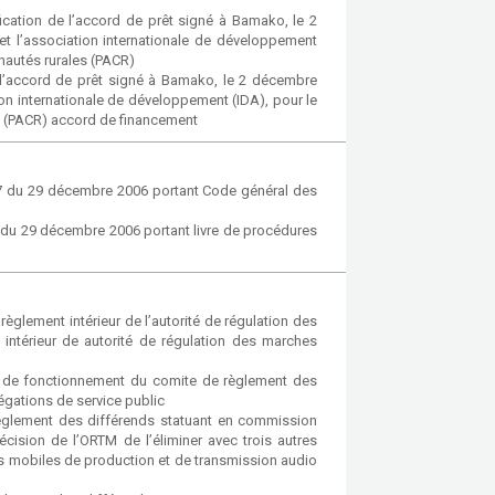
ication de l’accord de prêt signé à Bamako, le 2
t l’association internationale de développement
nautés rurales (PACR)
e l’accord de prêt signé à Bamako, le 2 décembre
ion internationale de développement (IDA), pour le
s (PACR) accord de financement
067 du 29 décembre 2006 portant Code général des
8 du 29 décembre 2006 portant livre de procédures
lement intérieur de l’autorité de régulation des
intérieur de autorité de régulation des marches
 de fonctionnement du comite de règlement des
égations de service public
glement des différends statuant en commission
écision de l’ORTM de l’éliminer avec trois autres
ens mobiles de production et de transmission audio