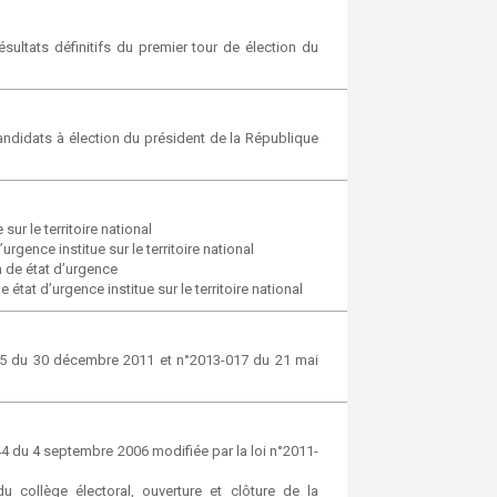
ultats définitifs du premier tour de élection du
 candidats à élection du président de la République
ur le territoire national
rgence institue sur le territoire national
n de état d’urgence
état d’urgence institue sur le territoire national
085 du 30 décembre 2011 et n°2013-017 du 21 mai
44 du 4 septembre 2006 modifiée par la loi n°2011-
collège électoral, ouverture et clôture de la