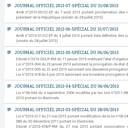
subject
JOURNAL OFFICIEL 2013-07-SPÉCIAL DU 31/08/2013
Arrêt n°2013-05/CC-EP du 7 août 2013 portant proclamation des rés
président de la République (scrutin du 28 juillet 2013)
subject
JOURNAL OFFICIEL 2013-06-SPÉCIAL DU 31/07/2013
Arrêt n°2013-01/CC-EP du 4 juillet 2013 portant liste définitive des
(scrutin du 28 juillet 2013)
subject
JOURNAL OFFICIEL 2013-05-SPÉCIAL DU 06/06/2013
Décret n°2013-033/P-RM du 11 janvier 2013 instituant l’état d’urgence s
Loi n°2013-004 du 23 janvier 2013 autorisant la prorogation de état d’u
Loi n°2013-005 du 22 avril 2013 autorisant une deuxième prorogatio
Loi n°2013-018 du 6 juin 2013 autorisant une troisième prorogation de 
subject
JOURNAL OFFICIEL 2013-04-SPÉCIAL DU 06/06/2013
Loi n°06-044 du 4 septembre 2006 modifiée par les lois n°2011-
2013 portant loi électorale
subject
JOURNAL OFFICIEL 2013-03-SPÉCIAL DU 28/05/2013
Loi n°2013-017 du 21 mai 2013 portant modification de la loi n°06-0
085 du 30 décembre 2011 portant loi Electorale
Décret n°2013-478/P-RM du 27 mai 2013 portant convocation du 