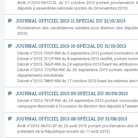
Arrêt n°2013-09/CC-EL du 31 octobre 2013 portant proclamation de 
députés à assemblée nationale (scrutin du 24 novembre 2013)
subject
JOURNAL OFFICIEL 2013-11-SPÉCIAL DU 31/10/2013
Proclamation des candidatures validées pour élection des député
2013)
subject
JOURNAL OFFICIEL 2013-10-SPÉCIAL DU 31/10/2013
Décret n°2013-720/P-RM du 5 septembre 2013 portant nomination du
Décret n°2013-721/P-RM du 8 septembre 2013 rectifié, portant no
Décret n°2013-766/P-RM du 24 septembre 2013 fixant les attributi
Décret n°2013-775/PM-RM du 26 septembre 2013 portant répartition
départements ministériels
Décret n°2013-788/P-RM du 17 octobre 2013 fixant les intérims d
subject
JOURNAL OFFICIEL 2013-09-SPÉCIAL DU 30/09/2013
Décret n°2013-767/P-RM du 24 septembre 2013 portant convocation 
campagne électorale à l’occasion de élection des députés à l’asse
subject
JOURNAL OFFICIEL 2013-08-SPÉCIAL DU 31/08/2013
Arrêt n°2013-06/CC-EP du 20 août 2013 portant proclamation des rés
président de la République (scrutin du 11 août 2013)