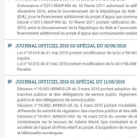
Ordonnance n°2011-004/P-RM du 10 février 2011 autorisant la ratif
décembre 2010, entre le Gouvernement de la République du Mali e
(IDA), pour le financement additionnel du projet d’appui aux commu
Décret n°2011-065/P-RM du 10 février 2011 portant ratification d
2010, entre le Gouvernement de la République du Mali et l’associat
financement additionnel du projet d’appui aux communautés rurale
subject
JOURNAL OFFICIEL 2010-02-SPÉCIAL DU 10/06/2010
Loi n°10-014 du 31 mai 2010 portant modification de la loi n°06-
impôts
Loi n°10-015 du 31 mai 2010 portant modification de la loi n°06-06
fiscales
subject
JOURNAL OFFICIEL 2010-01-SPÉCIAL DU 11/05/2010
Décision n°10-001/ARMDS-CR du 3 mars 2010 portant adoption du règ
marches publics et des délégations de service public. règlement 
publics et des délégations de service public
Décision n°10-002/ ARMDS-CR du 3 mars 2010 portant modalités
differends de autorité de régulation des marches publics et des dél
Décision n°10-001/ ARMDS-CRD du 16 mars 2010 du comite de rè
contentieuse sur le recours de Valerio Maioli Spa contestant la d
sociétés de l’appel d’offres relatif au projet d’acquisition de moy
et télévisuelle numériques