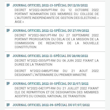
subject
JOURNAL OFFICIEL 2022-13-SPÉCIAL DU 12/10/2022
DECRET N°2022-0609/PT-RM DU 12 OCTOBRE 2022
PORTANT NOMINATION DES MEMBRES DU COLLEGE DE
L'AUTORITE INDEPENDANTE DE GESTION DES ELECTIONS «
AIGE »
subject
JOURNAL OFFICIEL 2022-12-SPÉCIAL DU 27/09/2022
DECRET N°2022-0601/PT-RM DU 27 SEPTEMBRE 2022
PORTANT PROROGATION DU DELAI DE LA MISSION DE LA
COMMISSION DE REDACTION DE LA NOUVELLE
CONSTITUTION
subject
JOURNAL OFFICIEL 2022-11-SPÉCIAL DU 26/08/2022
DECRET N°2022-0335/PT-RM DU 06 JUIN 2022 FIXANT LA
DUREE DE LA TRANSITION
DECRET N°2022-0485/PT-RM DU 21 AOUT 2022
DESIGNANT L’INTERIMAIRE DU PREMIER MINISTRE
subject
JOURNAL OFFICIEL 2022-10-SPÉCIAL DU 21/07/2022
DECRET N°2022-0427/PT-RM DU 21 JUILLET 2022 FIXANT
CLE DE REPARTITION ET DE DESIGNATION DES MEMBRES
ADDITIFS DU CONSEIL NATIONAL DE TRANSITION
subject
JOURNAL OFFICIEL 2022-09-SPÉCIAL DU 07/07/2022