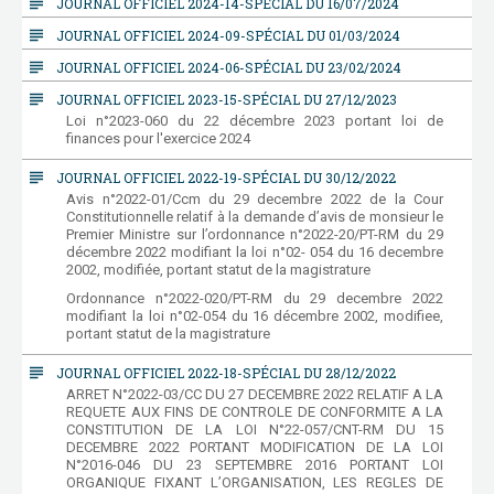
subject
JOURNAL OFFICIEL 2024-14-SPÉCIAL DU 16/07/2024
subject
JOURNAL OFFICIEL 2024-09-SPÉCIAL DU 01/03/2024
subject
JOURNAL OFFICIEL 2024-06-SPÉCIAL DU 23/02/2024
subject
JOURNAL OFFICIEL 2023-15-SPÉCIAL DU 27/12/2023
Loi n°2023-060 du 22 décembre 2023 portant loi de
finances pour l'exercice 2024
subject
JOURNAL OFFICIEL 2022-19-SPÉCIAL DU 30/12/2022
Avis n°2022-01/Ccm du 29 decembre 2022 de la Cour
Constitutionnelle relatif à la demande d’avis de monsieur le
Premier Ministre sur l’ordonnance n°2022-20/PT-RM du 29
décembre 2022 modifiant la loi n°02- 054 du 16 decembre
2002, modifiée, portant statut de la magistrature
Ordonnance n°2022-020/PT-RM du 29 decembre 2022
modifiant la loi n°02-054 du 16 décembre 2002, modifiee,
portant statut de la magistrature
subject
JOURNAL OFFICIEL 2022-18-SPÉCIAL DU 28/12/2022
ARRET N°2022-03/CC DU 27 DECEMBRE 2022 RELATIF A LA
REQUETE AUX FINS DE CONTROLE DE CONFORMITE A LA
CONSTITUTION DE LA LOI N°22-057/CNT-RM DU 15
DECEMBRE 2022 PORTANT MODIFICATION DE LA LOI
N°2016-046 DU 23 SEPTEMBRE 2016 PORTANT LOI
ORGANIQUE FIXANT L’ORGANISATION, LES REGLES DE