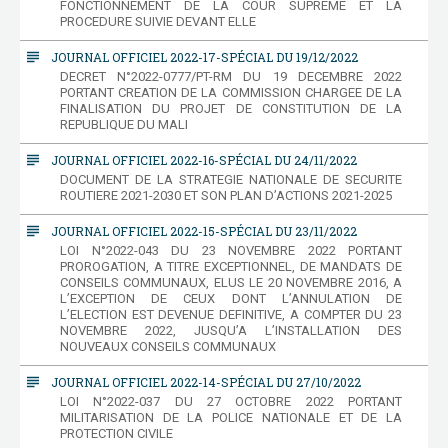
FONCTIONNEMENT DE LA COUR SUPREME ET LA
PROCEDURE SUIVIE DEVANT ELLE
subject
JOURNAL OFFICIEL 2022-17-SPÉCIAL DU 19/12/2022
DECRET N°2022-0777/PT-RM DU 19 DECEMBRE 2022
PORTANT CREATION DE LA COMMISSION CHARGEE DE LA
FINALISATION DU PROJET DE CONSTITUTION DE LA
REPUBLIQUE DU MALI
subject
JOURNAL OFFICIEL 2022-16-SPÉCIAL DU 24/11/2022
DOCUMENT DE LA STRATEGIE NATIONALE DE SECURITE
ROUTIERE 2021-2030 ET SON PLAN D’ACTIONS 2021-2025
subject
JOURNAL OFFICIEL 2022-15-SPÉCIAL DU 23/11/2022
LOI N°2022-043 DU 23 NOVEMBRE 2022 PORTANT
PROROGATION, A TITRE EXCEPTIONNEL, DE MANDATS DE
CONSEILS COMMUNAUX, ELUS LE 20 NOVEMBRE 2016, A
L’EXCEPTION DE CEUX DONT L’ANNULATION DE
L’ELECTION EST DEVENUE DEFINITIVE, A COMPTER DU 23
NOVEMBRE 2022, JUSQU’A L’INSTALLATION DES
NOUVEAUX CONSEILS COMMUNAUX
subject
JOURNAL OFFICIEL 2022-14-SPÉCIAL DU 27/10/2022
LOI N°2022-037 DU 27 OCTOBRE 2022 PORTANT
MILITARISATION DE LA POLICE NATIONALE ET DE LA
PROTECTION CIVILE