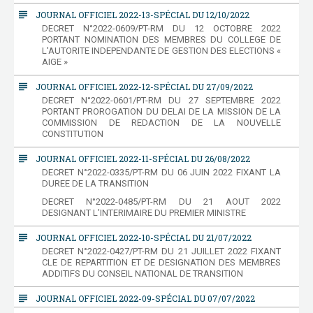
subject
JOURNAL OFFICIEL 2022-13-SPÉCIAL DU 12/10/2022
DECRET N°2022-0609/PT-RM DU 12 OCTOBRE 2022
PORTANT NOMINATION DES MEMBRES DU COLLEGE DE
L'AUTORITE INDEPENDANTE DE GESTION DES ELECTIONS «
AIGE »
subject
JOURNAL OFFICIEL 2022-12-SPÉCIAL DU 27/09/2022
DECRET N°2022-0601/PT-RM DU 27 SEPTEMBRE 2022
PORTANT PROROGATION DU DELAI DE LA MISSION DE LA
COMMISSION DE REDACTION DE LA NOUVELLE
CONSTITUTION
subject
JOURNAL OFFICIEL 2022-11-SPÉCIAL DU 26/08/2022
DECRET N°2022-0335/PT-RM DU 06 JUIN 2022 FIXANT LA
DUREE DE LA TRANSITION
DECRET N°2022-0485/PT-RM DU 21 AOUT 2022
DESIGNANT L’INTERIMAIRE DU PREMIER MINISTRE
subject
JOURNAL OFFICIEL 2022-10-SPÉCIAL DU 21/07/2022
DECRET N°2022-0427/PT-RM DU 21 JUILLET 2022 FIXANT
CLE DE REPARTITION ET DE DESIGNATION DES MEMBRES
ADDITIFS DU CONSEIL NATIONAL DE TRANSITION
subject
JOURNAL OFFICIEL 2022-09-SPÉCIAL DU 07/07/2022