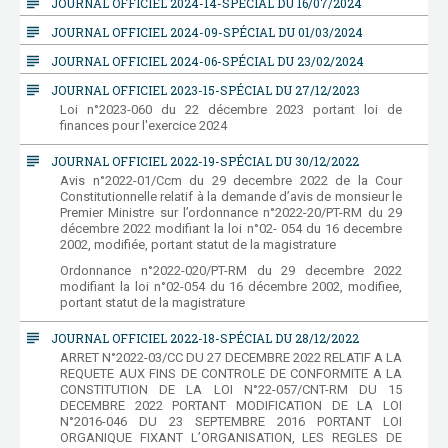
subject
JOURNAL OFFICIEL 2024-14-SPÉCIAL DU 16/07/2024
subject
JOURNAL OFFICIEL 2024-09-SPÉCIAL DU 01/03/2024
subject
JOURNAL OFFICIEL 2024-06-SPÉCIAL DU 23/02/2024
subject
JOURNAL OFFICIEL 2023-15-SPÉCIAL DU 27/12/2023
Loi n°2023-060 du 22 décembre 2023 portant loi de
finances pour l'exercice 2024
subject
JOURNAL OFFICIEL 2022-19-SPÉCIAL DU 30/12/2022
Avis n°2022-01/Ccm du 29 decembre 2022 de la Cour
Constitutionnelle relatif à la demande d’avis de monsieur le
Premier Ministre sur l’ordonnance n°2022-20/PT-RM du 29
décembre 2022 modifiant la loi n°02- 054 du 16 decembre
2002, modifiée, portant statut de la magistrature
Ordonnance n°2022-020/PT-RM du 29 decembre 2022
modifiant la loi n°02-054 du 16 décembre 2002, modifiee,
portant statut de la magistrature
subject
JOURNAL OFFICIEL 2022-18-SPÉCIAL DU 28/12/2022
ARRET N°2022-03/CC DU 27 DECEMBRE 2022 RELATIF A LA
REQUETE AUX FINS DE CONTROLE DE CONFORMITE A LA
CONSTITUTION DE LA LOI N°22-057/CNT-RM DU 15
DECEMBRE 2022 PORTANT MODIFICATION DE LA LOI
N°2016-046 DU 23 SEPTEMBRE 2016 PORTANT LOI
ORGANIQUE FIXANT L’ORGANISATION, LES REGLES DE