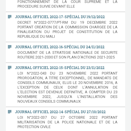
FONCTIONNEMENT DE LA COUR SUPREME ET LA
PROCEDURE SUIVIE DEVANT ELLE
subject
JOURNAL OFFICIEL 2022-17-SPÉCIAL DU 19/12/2022
DECRET N°2022-0777/PT-RM DU 19 DECEMBRE 2022
PORTANT CREATION DE LA COMMISSION CHARGEE DE LA
FINALISATION DU PROJET DE CONSTITUTION DE LA
REPUBLIQUE DU MALI
subject
JOURNAL OFFICIEL 2022-16-SPÉCIAL DU 24/11/2022
DOCUMENT DE LA STRATEGIE NATIONALE DE SECURITE
ROUTIERE 2021-2030 ET SON PLAN D’ACTIONS 2021-2025
subject
JOURNAL OFFICIEL 2022-15-SPÉCIAL DU 23/11/2022
LOI N°2022-043 DU 23 NOVEMBRE 2022 PORTANT
PROROGATION, A TITRE EXCEPTIONNEL, DE MANDATS DE
CONSEILS COMMUNAUX, ELUS LE 20 NOVEMBRE 2016, A
L’EXCEPTION DE CEUX DONT L’ANNULATION DE
L’ELECTION EST DEVENUE DEFINITIVE, A COMPTER DU 23
NOVEMBRE 2022, JUSQU’A L’INSTALLATION DES
NOUVEAUX CONSEILS COMMUNAUX
subject
JOURNAL OFFICIEL 2022-14-SPÉCIAL DU 27/10/2022
LOI N°2022-037 DU 27 OCTOBRE 2022 PORTANT
MILITARISATION DE LA POLICE NATIONALE ET DE LA
PROTECTION CIVILE