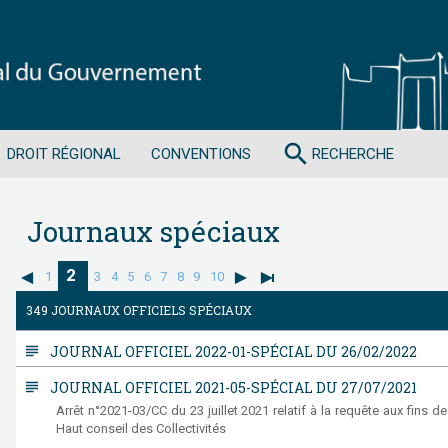
search
DROIT RÉGIONAL
CONVENTIONS
RECHERCHE
Journaux spéciaux
2
1
3
4
5
6
7
8
9
10
349 JOURNAUX OFFICIELS SPÉCIAUX
subject
JOURNAL OFFICIEL 2022-01-SPÉCIAL DU 26/02/2022
subject
JOURNAL OFFICIEL 2021-05-SPÉCIAL DU 27/07/2021
Arrêt n°2021-03/CC du 23 juillet 2021 relatif à la requête aux fins 
Haut conseil des Collectivités