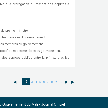
tive à la prorogation du mandat des députés à
8
du premier ministre
on des membres du gouvernement
s des membres du gouvernement
ns spécifiques des membres du gouvernement
 des services publics entre la primature et les
2
1
3
4
5
6
7
8
9
10
 Gouvernement du Mali - Journal Officiel