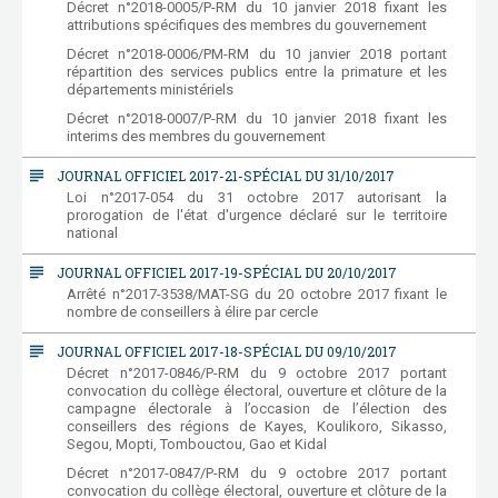
Décret n°2018-0005/P-RM du 10 janvier 2018 fixant les
attributions spécifiques des membres du gouvernement
Décret n°2018-0006/PM-RM du 10 janvier 2018 portant
répartition des services publics entre la primature et les
départements ministériels
Décret n°2018-0007/P-RM du 10 janvier 2018 fixant les
interims des membres du gouvernement
subject
JOURNAL OFFICIEL 2017-21-SPÉCIAL DU 31/10/2017
Loi n°2017-054 du 31 octobre 2017 autorisant la
prorogation de l'état d'urgence déclaré sur le territoire
national
subject
JOURNAL OFFICIEL 2017-19-SPÉCIAL DU 20/10/2017
Arrêté n°2017-3538/MAT-SG du 20 octobre 2017 fixant le
nombre de conseillers à élire par cercle
subject
JOURNAL OFFICIEL 2017-18-SPÉCIAL DU 09/10/2017
Décret n°2017-0846/P-RM du 9 octobre 2017 portant
convocation du collège électoral, ouverture et clôture de la
campagne électorale à l’occasion de l’élection des
conseillers des régions de Kayes, Koulikoro, Sikasso,
Segou, Mopti, Tombouctou, Gao et Kidal
Décret n°2017-0847/P-RM du 9 octobre 2017 portant
convocation du collège électoral, ouverture et clôture de la