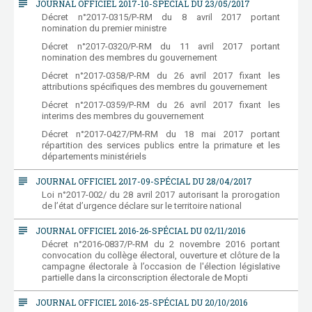
subject
JOURNAL OFFICIEL 2017-10-SPÉCIAL DU 23/05/2017
Décret n°2017-0315/P-RM du 8 avril 2017 portant
nomination du premier ministre
Décret n°2017-0320/P-RM du 11 avril 2017 portant
nomination des membres du gouvernement
Décret n°2017-0358/P-RM du 26 avril 2017 fixant les
attributions spécifiques des membres du gouvernement
Décret n°2017-0359/P-RM du 26 avril 2017 fixant les
interims des membres du gouvernement
Décret n°2017-0427/PM-RM du 18 mai 2017 portant
répartition des services publics entre la primature et les
départements ministériels
subject
JOURNAL OFFICIEL 2017-09-SPÉCIAL DU 28/04/2017
Loi n°2017-002/ du 28 avril 2017 autorisant la prorogation
de l’état d’urgence déclare sur le territoire national
subject
JOURNAL OFFICIEL 2016-26-SPÉCIAL DU 02/11/2016
Décret n°2016-0837/P-RM du 2 novembre 2016 portant
convocation du collège électoral, ouverture et clôture de la
campagne électorale à l’occasion de l'élection législative
partielle dans la circonscription électorale de Mopti
subject
JOURNAL OFFICIEL 2016-25-SPÉCIAL DU 20/10/2016