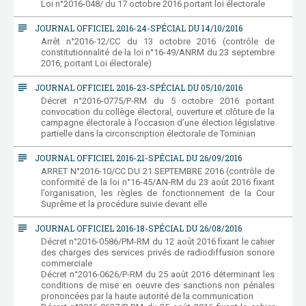
Loi n°2016-048/ du 17 octobre 2016 portant loi électorale
subject
JOURNAL OFFICIEL 2016-24-SPÉCIAL DU 14/10/2016
Arrêt n°2016-12/CC du 13 octobre 2016 (contrôle de
constitutionnalité de la loi n°16-49/ANRM du 23 septembre
2016, portant Loi électorale)
subject
JOURNAL OFFICIEL 2016-23-SPÉCIAL DU 05/10/2016
Décret n°2016-0775/P-RM du 5 octobre 2016 portant
convocation du collège électoral, ouverture et clôture de la
campagne électorale à l’occasion d’une élection législative
partielle dans la circonscription électorale de Tominian
subject
JOURNAL OFFICIEL 2016-21-SPÉCIAL DU 26/09/2016
ARRET N°2016-10/CC DU 21 SEPTEMBRE 2016 (contrôle de
conformité de la loi n°16-45/AN-RM du 23 août 2016 fixant
l’organisation, les règles de fonctionnement de la Cour
Suprême et la procédure suivie devant elle
subject
JOURNAL OFFICIEL 2016-18-SPÉCIAL DU 26/08/2016
Décret n°2016-0586/PM-RM du 12 août 2016 fixant le cahier
des charges des services privés de radiodiffusion sonore
commerciale
Décret n°2016-0626/P-RM du 25 août 2016 déterminant les
conditions de mise en oeuvre des sanctions non pénales
prononcées par la haute autorité de la communication