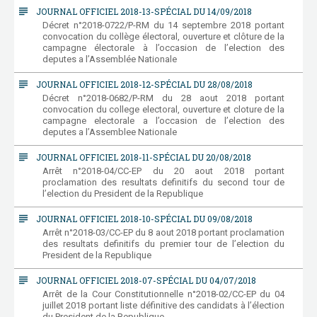
subject
JOURNAL OFFICIEL 2018-13-SPÉCIAL DU 14/09/2018
Décret n°2018-0722/P-RM du 14 septembre 2018 portant
convocation du collège électoral, ouverture et clôture de la
campagne électorale à l’occasion de l’election des
deputes a l’Assemblée Nationale
subject
JOURNAL OFFICIEL 2018-12-SPÉCIAL DU 28/08/2018
Décret n°2018-0682/P-RM du 28 aout 2018 portant
convocation du college electoral, ouverture et cloture de la
campagne electorale a l’occasion de l’election des
deputes a l’Assemblee Nationale
subject
JOURNAL OFFICIEL 2018-11-SPÉCIAL DU 20/08/2018
Arrêt n°2018-04/CC-EP du 20 aout 2018 portant
proclamation des resultats definitifs du second tour de
l’election du President de la Republique
subject
JOURNAL OFFICIEL 2018-10-SPÉCIAL DU 09/08/2018
Arrêt n°2018-03/CC-EP du 8 aout 2018 portant proclamation
des resultats definitifs du premier tour de l’election du
President de la Republique
subject
JOURNAL OFFICIEL 2018-07-SPÉCIAL DU 04/07/2018
Arrêt de la Cour Constitutionnelle n°2018-02/CC-EP du 04
juillet 2018 portant liste définitive des candidats à l’élection
du President de la Republique