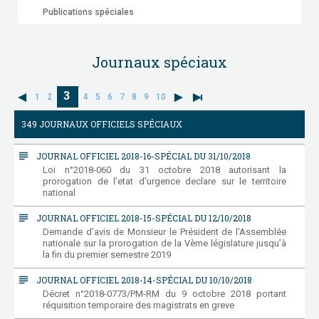
Publications spéciales
Journaux spéciaux
3
1
2
4
5
6
7
8
9
10
349 JOURNAUX OFFICIELS SPÉCIAUX
subject
JOURNAL OFFICIEL 2018-16-SPÉCIAL DU 31/10/2018
Loi n°2018-060 du 31 octobre 2018 autorisant la
prorogation de l’etat d’urgence declare sur le territoire
national
subject
JOURNAL OFFICIEL 2018-15-SPÉCIAL DU 12/10/2018
Demande d’avis de Monsieur le Président de l’Assemblée
nationale sur la prorogation de la Vème législature jusqu’à
la fin du premier semestre 2019
subject
JOURNAL OFFICIEL 2018-14-SPÉCIAL DU 10/10/2018
Décret n°2018-0773/PM-RM du 9 octobre 2018 portant
réquisition temporaire des magistrats en greve