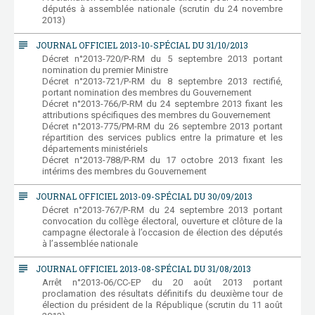
députés à assemblée nationale (scrutin du 24 novembre
2013)
subject
JOURNAL OFFICIEL 2013-10-SPÉCIAL DU 31/10/2013
Décret n°2013-720/P-RM du 5 septembre 2013 portant
nomination du premier Ministre
Décret n°2013-721/P-RM du 8 septembre 2013 rectifié,
portant nomination des membres du Gouvernement
Décret n°2013-766/P-RM du 24 septembre 2013 fixant les
attributions spécifiques des membres du Gouvernement
Décret n°2013-775/PM-RM du 26 septembre 2013 portant
répartition des services publics entre la primature et les
départements ministériels
Décret n°2013-788/P-RM du 17 octobre 2013 fixant les
intérims des membres du Gouvernement
subject
JOURNAL OFFICIEL 2013-09-SPÉCIAL DU 30/09/2013
Décret n°2013-767/P-RM du 24 septembre 2013 portant
convocation du collège électoral, ouverture et clôture de la
campagne électorale à l’occasion de élection des députés
à l’assemblée nationale
subject
JOURNAL OFFICIEL 2013-08-SPÉCIAL DU 31/08/2013
Arrêt n°2013-06/CC-EP du 20 août 2013 portant
proclamation des résultats définitifs du deuxième tour de
élection du président de la République (scrutin du 11 août