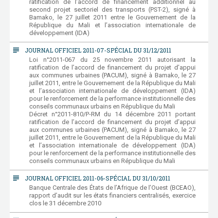
ratification de l’accord de financement additionnel au
second projet sectoriel des transports (PST-2), signé à
Bamako, le 27 juillet 2011 entre le Gouvernement de la
République du Mali et l’association internationale de
développement (IDA)
subject
JOURNAL OFFICIEL 2011-07-SPÉCIAL DU 31/12/2011
Loi n°2011-067 du 25 novembre 2011 autorisant la
ratification de l’accord de financement du projet d’appui
aux communes urbaines (PACUM), signé à Bamako, le 27
juillet 2011, entre le Gouvernement de la République du Mali
et l’association internationale de développement (IDA)
pour le renforcement de la performance institutionnelle des
conseils communaux urbains en République du Mali
Décret n°2011-810/P-RM du 14 décembre 2011 portant
ratification de l’accord de financement du projet d’appui
aux communes urbaines (PACUM), signé à Bamako, le 27
juillet 2011, entre le Gouvernement de la République du Mali
et l’association internationale de développement (IDA)
pour le renforcement de la performance institutionnelle des
conseils communaux urbains en République du Mali
subject
JOURNAL OFFICIEL 2011-06-SPÉCIAL DU 31/10/2011
Banque Centrale des États de l’Afrique de l’Ouest (BCEAO),
rapport d’audit sur les états financiers centralisés, exercice
clos le 31 décembre 2010