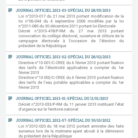
subject
JOURNAL OFFICIEL 2013-03-SPÉCIAL DU 28/05/2013
Loi n°2013-017 du 21 mai 2013 portant modification de la
loi n°06-044 du 4 septembre 2006 modifiée par la loi
n°2011-085 du 30 décembre 2011 portant loi Electorale
Décret n°2013-478/P-RM du 27 mai 2013 portant
convocation du collège électoral, ouverture et clôture de la
campagne électorale à l’occasion de l’élection du
président de la République
subject
JOURNAL OFFICIEL 2013-02-SPÉCIAL DU 28/02/2013
Directive n°13-001/C-CREE du 6 février 2013 portant fixation
des tarifs de l’électricité applicables a compter du 1er
février 2013
Directive n°13-002/C-CREE du 6 février 2013 portant fixation
des tarifs de l’eau potable applicables a compter du 1er
février 2013
subject
JOURNAL OFFICIEL 2013-01-SPÉCIAL DU 11/01/2013
Décret n°2013-033/P-RM du 11 janvier 2013 instituant l’état
d’urgence sur le Territoire national
subject
JOURNAL OFFICIEL 2012-07-SPÉCIAL DU 30/10/2012
Loi n°2012-020 du 18 mai 2012 portant amnistie des faits
survenus lors de la mutinerie ayant abouti à la démission
du président de la République