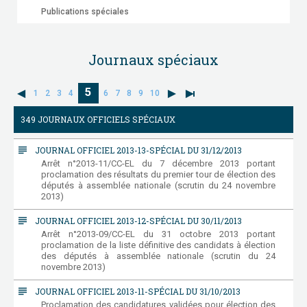
Publications spéciales
Journaux spéciaux
5
1
2
3
4
6
7
8
9
10
349 JOURNAUX OFFICIELS SPÉCIAUX
subject
JOURNAL OFFICIEL 2013-13-SPÉCIAL DU 31/12/2013
Arrêt n°2013-11/CC-EL du 7 décembre 2013 portant
proclamation des résultats du premier tour de élection des
députés à assemblée nationale (scrutin du 24 novembre
2013)
subject
JOURNAL OFFICIEL 2013-12-SPÉCIAL DU 30/11/2013
Arrêt n°2013-09/CC-EL du 31 octobre 2013 portant
proclamation de la liste définitive des candidats à élection
des députés à assemblée nationale (scrutin du 24
novembre 2013)
subject
JOURNAL OFFICIEL 2013-11-SPÉCIAL DU 31/10/2013
Proclamation des candidatures validées pour élection des