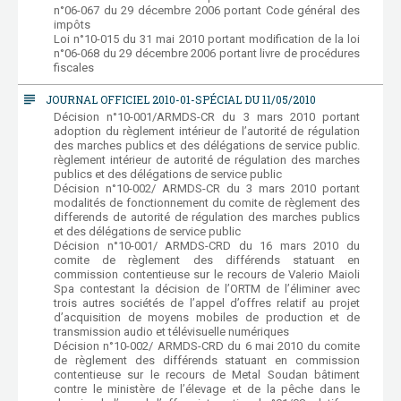
n°06-067 du 29 décembre 2006 portant Code général des
impôts
Loi n°10-015 du 31 mai 2010 portant modification de la loi
n°06-068 du 29 décembre 2006 portant livre de procédures
fiscales
subject
JOURNAL OFFICIEL 2010-01-SPÉCIAL DU 11/05/2010
Décision n°10-001/ARMDS-CR du 3 mars 2010 portant
adoption du règlement intérieur de l’autorité de régulation
des marches publics et des délégations de service public.
règlement intérieur de autorité de régulation des marches
publics et des délégations de service public
Décision n°10-002/ ARMDS-CR du 3 mars 2010 portant
modalités de fonctionnement du comite de règlement des
differends de autorité de régulation des marches publics
et des délégations de service public
Décision n°10-001/ ARMDS-CRD du 16 mars 2010 du
comite de règlement des différends statuant en
commission contentieuse sur le recours de Valerio Maioli
Spa contestant la décision de l’ORTM de l’éliminer avec
trois autres sociétés de l’appel d’offres relatif au projet
d’acquisition de moyens mobiles de production et de
transmission audio et télévisuelle numériques
Décision n°10-002/ ARMDS-CRD du 6 mai 2010 du comite
de règlement des différends statuant en commission
contentieuse sur le recours de Metal Soudan bâtiment
contre le ministère de l’élevage et de la pêche dans le