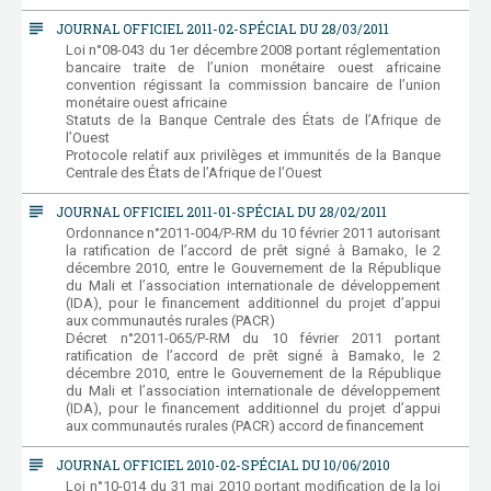
subject
JOURNAL OFFICIEL 2011-02-SPÉCIAL DU 28/03/2011
Loi n°08-043 du 1er décembre 2008 portant réglementation
bancaire traite de l’union monétaire ouest africaine
convention régissant la commission bancaire de l’union
monétaire ouest africaine
Statuts de la Banque Centrale des États de l’Afrique de
l’Ouest
Protocole relatif aux privilèges et immunités de la Banque
Centrale des États de l’Afrique de l’Ouest
subject
JOURNAL OFFICIEL 2011-01-SPÉCIAL DU 28/02/2011
Ordonnance n°2011-004/P-RM du 10 février 2011 autorisant
la ratification de l’accord de prêt signé à Bamako, le 2
décembre 2010, entre le Gouvernement de la République
du Mali et l’association internationale de développement
(IDA), pour le financement additionnel du projet d’appui
aux communautés rurales (PACR)
Décret n°2011-065/P-RM du 10 février 2011 portant
ratification de l’accord de prêt signé à Bamako, le 2
décembre 2010, entre le Gouvernement de la République
du Mali et l’association internationale de développement
(IDA), pour le financement additionnel du projet d’appui
aux communautés rurales (PACR) accord de financement
subject
JOURNAL OFFICIEL 2010-02-SPÉCIAL DU 10/06/2010
Loi n°10-014 du 31 mai 2010 portant modification de la loi