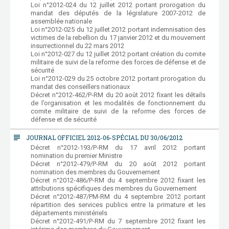
Loi n°2012-024 du 12 juillet 2012 portant prorogation du
mandat des députés de la législature 2007-2012 de
assemblée nationale
Loi n°2012-025 du 12 juillet 2012 portant indemnisation des
victimes de la rebellion du 17 janvier 2012 et du mouvement
insurrectionnel du 22 mars 2012
Loi n°2012-027 du 12 juillet 2012 portant création du comite
militaire de suivi de la reforme des forces de défense et de
sécurité
Loi n°2012-029 du 25 octobre 2012 portant prorogation du
mandat des conseillers nationaux
Décret n°2012-462/P-RM du 20 août 2012 fixant les détails
de l’organisation et les modalités de fonctionnement du
comite militaire de suivi de la reforme des forces de
défense et de sécurité
subject
JOURNAL OFFICIEL 2012-06-SPÉCIAL DU 30/06/2012
Décret n°2012-193/P-RM du 17 avril 2012 portant
nomination du premier Ministre
Décret n°2012-479/P-RM du 20 août 2012 portant
nomination des membres du Gouvernement
Décret n°2012-486/P-RM du 4 septembre 2012 fixant les
attributions spécifiques des membres du Gouvernement
Décret n°2012-487/PM-RM du 4 septembre 2012 portant
répartition des services publics entre la primature et les
départements ministériels
Décret n°2012-491/P-RM du 7 septembre 2012 fixant les