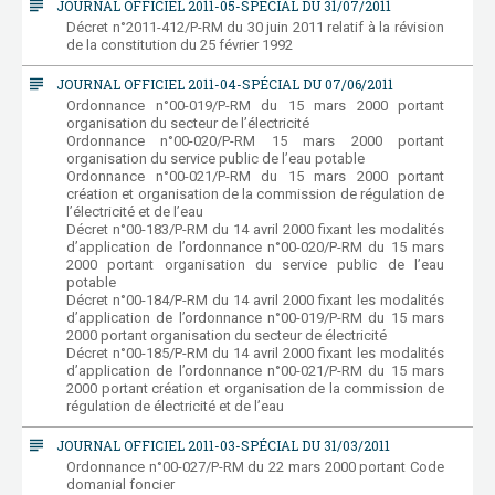
subject
JOURNAL OFFICIEL 2011-05-SPÉCIAL DU 31/07/2011
Décret n°2011-412/P-RM du 30 juin 2011 relatif à la révision
de la constitution du 25 février 1992
subject
JOURNAL OFFICIEL 2011-04-SPÉCIAL DU 07/06/2011
Ordonnance n°00-019/P-RM du 15 mars 2000 portant
organisation du secteur de l’électricité
Ordonnance n°00-020/P-RM 15 mars 2000 portant
organisation du service public de l’eau potable
Ordonnance n°00-021/P-RM du 15 mars 2000 portant
création et organisation de la commission de régulation de
l’électricité et de l’eau
Décret n°00-183/P-RM du 14 avril 2000 fixant les modalités
d’application de l’ordonnance n°00-020/P-RM du 15 mars
2000 portant organisation du service public de l’eau
potable
Décret n°00-184/P-RM du 14 avril 2000 fixant les modalités
d’application de l’ordonnance n°00-019/P-RM du 15 mars
2000 portant organisation du secteur de électricité
Décret n°00-185/P-RM du 14 avril 2000 fixant les modalités
d’application de l’ordonnance n°00-021/P-RM du 15 mars
2000 portant création et organisation de la commission de
régulation de électricité et de l’eau
subject
JOURNAL OFFICIEL 2011-03-SPÉCIAL DU 31/03/2011
Ordonnance n°00-027/P-RM du 22 mars 2000 portant Code
domanial foncier