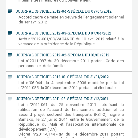
intérims des membres du Gouvernement
subject
JOURNAL OFFICIEL 2012-04-SPÉCIAL DU 07/04/2012
Accord cadre de mise en oeuvre de l’engagement solennel
du 1er avril 2012
subject
JOURNAL OFFICIEL 2012-03-SPÉCIAL DU 07/04/2012
Arrêt n°2012-001/CC/VACANCE du 10 avril 2012 relatif à la
vacance de la présidence de la République
subject
JOURNAL OFFICIEL 2012-02-SPÉCIAL DU 31/01/2012
Loi n°2011-087 du 30 décembre 2011 portant Code des
personnes et de la famille
subject
JOURNAL OFFICIEL 2012-01-SPÉCIAL DU 31/01/2012
Loi n°06-044 du 4 septembre 2006 modifiée par la loi
n°2011-085 du 30 décembre 2011 portant loi électorale
subject
JOURNAL OFFICIEL 2011-08-SPÉCIAL DU 31/12/2011
Loi n°2011-061 du 25 novembre 2011 autorisant la
ratification de l’accord de financement additionnel au
second projet sectoriel des transports (PST-2), signé à
Bamako, le 27 juillet 2011 entre le Gouvernement de la
République du Mali et l’association internationale de
développement (IDA)
Décret n°2011-814/P-RM du 14 décembre 2011 portant