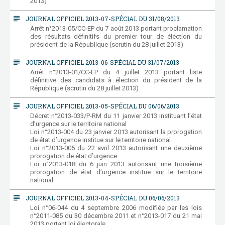
2013)
subject
JOURNAL OFFICIEL 2013-07-SPÉCIAL DU 31/08/2013
Arrêt n°2013-05/CC-EP du 7 août 2013 portant proclamation
des résultats définitifs du premier tour de élection du
président de la République (scrutin du 28 juillet 2013)
subject
JOURNAL OFFICIEL 2013-06-SPÉCIAL DU 31/07/2013
Arrêt n°2013-01/CC-EP du 4 juillet 2013 portant liste
définitive des candidats à élection du président de la
République (scrutin du 28 juillet 2013)
subject
JOURNAL OFFICIEL 2013-05-SPÉCIAL DU 06/06/2013
Décret n°2013-033/P-RM du 11 janvier 2013 instituant l’état
d’urgence sur le territoire national
Loi n°2013-004 du 23 janvier 2013 autorisant la prorogation
de état d’urgence institue sur le territoire national
Loi n°2013-005 du 22 avril 2013 autorisant une deuxième
prorogation de état d’urgence
Loi n°2013-018 du 6 juin 2013 autorisant une troisième
prorogation de état d’urgence institue sur le territoire
national
subject
JOURNAL OFFICIEL 2013-04-SPÉCIAL DU 06/06/2013
Loi n°06-044 du 4 septembre 2006 modifiée par les lois
n°2011-085 du 30 décembre 2011 et n°2013-017 du 21 mai
2013 portant loi électorale