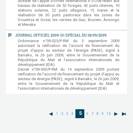
dossier de l’appel d’offres international n°01/08 relatif aux
travaux de réalisation de 52 forages, 42 puits citernes, 10
stations solaires, 22 puits villageois, 15 mares et la
réalisation de 30 puits pastoraux dans les zones de
Douentza et Gossi, les cercles de Gao, Bourem, Ansongo
et Menaka
subject
JOURNAL OFFICIEL 2009-10-SPÉCIAL DU 18/09/2009
Ordonnance n°09-025/P-RM du 3 septembre 2009
autorisant la ratification de l’accord de financement du
projet d’appui au secteur de l’énergie (PASE), signé à
Bamako, le 26 juin 2009, entre le Gouvernement de la
République du Mali et l’association internationale de
développement (IDA)
Décret n°09-453/P-RM du 14 septembre 2009 portant
ratification de l’accord de financement du projet d’appui au
secteur de énergie (PASE), signé à Bamako, le 26 juin 2009,
entre le Gouvernement de la République du Mali et
l’association internationale de développement (IDA)
5
1
2
3
4
6
7
8
9
10