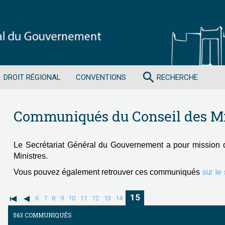
search
DROIT RÉGIONAL
CONVENTIONS
RECHERCHE
Communiqués du Conseil des Mi
Le Secrétariat Général du Gouvernement a pour mission 
Ministres.
sur le
Vous pouvez également retrouver ces communiqués
15
6
7
8
9
10
11
12
13
14
563 COMMUNIQUÉS