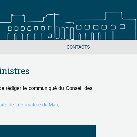
CONTACTS
nistres
de rédiger le communiqué du Conseil des
 site de la Primature du Mali
.