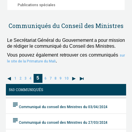
Publications spéciales
Communiqués du Conseil des Ministres
Le Secrétariat Général du Gouvernement a pour mission
de rédiger le communiqué du Conseil des Ministres.
Vous pouvez également retrouver ces communiqués
sur
.
le site de la Primature du Mali
5
1
2
3
4
6
7
8
9
10
563 COMMUNIQUÉS
subject
Communiqué du conseil des Ministres du 03/04/2024
subject
Communiqué du conseil des Ministres du 27/03/2024