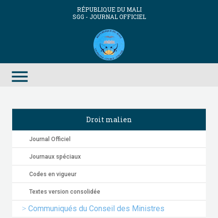
RÉPUBLIQUE DU MALI
SGG - JOURNAL OFFICIEL
menu
Droit malien
Journal Officiel
Journaux spéciaux
Codes en vigueur
Textes version consolidée
Communiqués du Conseil des Ministres