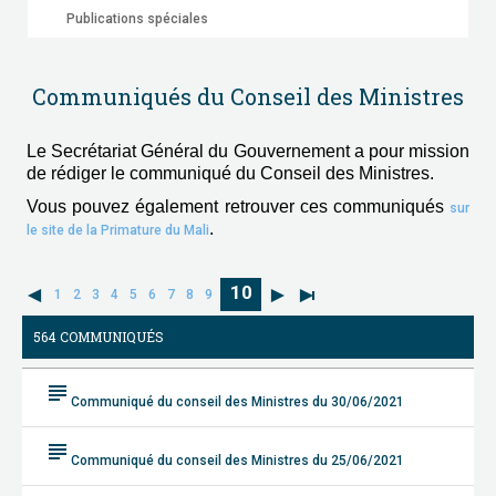
Publications spéciales
Communiqués du Conseil des Ministres
Le Secrétariat Général du Gouvernement a pour mission
de rédiger le communiqué du Conseil des Ministres.
Vous pouvez également retrouver ces communiqués
sur
.
le site de la Primature du Mali
10
1
2
3
4
5
6
7
8
9
564 COMMUNIQUÉS
subject
Communiqué du conseil des Ministres du 30/06/2021
subject
Communiqué du conseil des Ministres du 25/06/2021