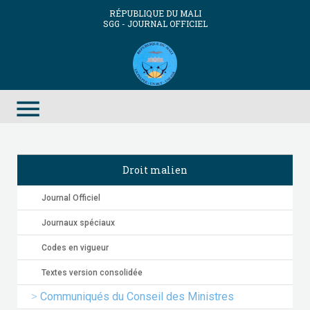
RÉPUBLIQUE DU MALI
SGG - JOURNAL OFFICIEL
menu
Droit malien
Journal Officiel
Journaux spéciaux
Codes en vigueur
Textes version consolidée
Communiqués du Conseil des Ministres