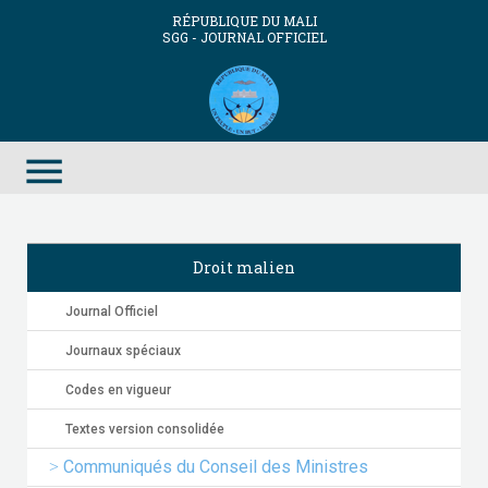
RÉPUBLIQUE DU MALI
SGG - JOURNAL OFFICIEL
menu
Droit malien
Journal Officiel
Journaux spéciaux
Codes en vigueur
Textes version consolidée
Communiqués du Conseil des Ministres