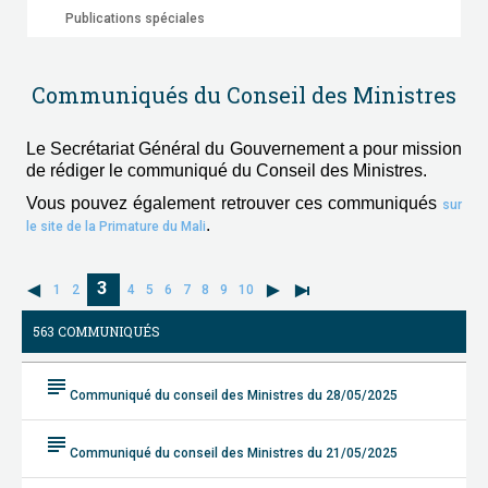
Publications spéciales
Communiqués du Conseil des Ministres
Le Secrétariat Général du Gouvernement a pour mission
de rédiger le communiqué du Conseil des Ministres.
Vous pouvez également retrouver ces communiqués
sur
.
le site de la Primature du Mali
3
1
2
4
5
6
7
8
9
10
563 COMMUNIQUÉS
subject
Communiqué du conseil des Ministres du 28/05/2025
subject
Communiqué du conseil des Ministres du 21/05/2025