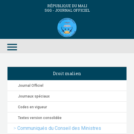
RÉPUBLIQUE DU MALI
SGG - JOURNAL OFFICIEL
menu
Droit malien
Journal Officiel
Journaux spéciaux
Codes en vigueur
Textes version consolidée
Communiqués du Conseil des Ministres