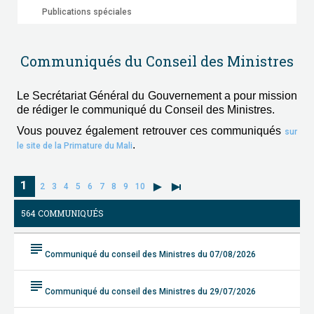
Publications spéciales
Communiqués du Conseil des Ministres
Le Secrétariat Général du Gouvernement a pour mission
de rédiger le communiqué du Conseil des Ministres.
Vous pouvez également retrouver ces communiqués
sur
.
le site de la Primature du Mali
1
2
3
4
5
6
7
8
9
10
564 COMMUNIQUÉS
subject
Communiqué du conseil des Ministres du 07/08/2026
subject
Communiqué du conseil des Ministres du 29/07/2026