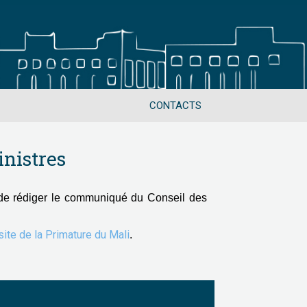
CONTACTS
nistres
de rédiger le communiqué du Conseil des
 site de la Primature du Mali
.