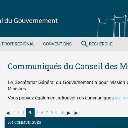
search
DROIT RÉGIONAL
CONVENTIONS
RECHERCHE
Communiqués du Conseil des Mi
Le Secrétariat Général du Gouvernement a pour mission 
Ministres.
sur le
Vous pouvez également retrouver ces communiqués
4
1
2
3
5
6
7
8
9
10
564 COMMUNIQUÉS