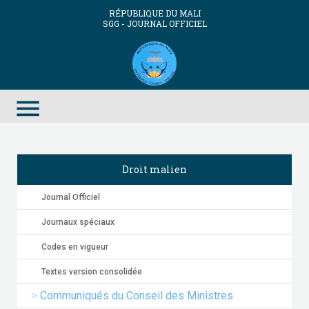
RÉPUBLIQUE DU MALI
SGG - JOURNAL OFFICIEL
menu
Droit malien
Journal Officiel
Journaux spéciaux
Codes en vigueur
Textes version consolidée
Communiqués du Conseil des Ministres