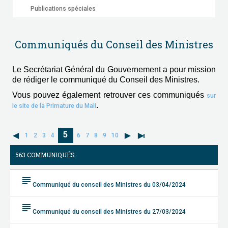
Publications spéciales
Communiqués du Conseil des Ministres
Le Secrétariat Général du Gouvernement a pour mission
de rédiger le communiqué du Conseil des Ministres.
Vous pouvez également retrouver ces communiqués
sur
.
le site de la Primature du Mali
5
1
2
3
4
6
7
8
9
10
563 COMMUNIQUÉS
subject
Communiqué du conseil des Ministres du 03/04/2024
subject
Communiqué du conseil des Ministres du 27/03/2024