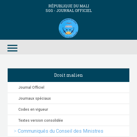
RÉPUBLIQUE DU MALI
SGG - JOURNAL OFFICIEL
menu
Droit malien
Journal Officiel
Journaux spéciaux
Codes en vigueur
Textes version consolidée
Communiqués du Conseil des Ministres