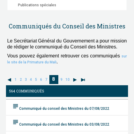
Publications spéciales
Communiqués du Conseil des Ministres
Le Secrétariat Général du Gouvernement a pour mission
de rédiger le communiqué du Conseil des Ministres.
Vous pouvez également retrouver ces communiqués
sur
.
le site de la Primature du Mali
8
1
2
3
4
5
6
7
9
10
564 COMMUNIQUÉS
subject
Communiqué du conseil des Ministres du 07/08/2022
subject
Communiqué du conseil des Ministres du 03/08/2022