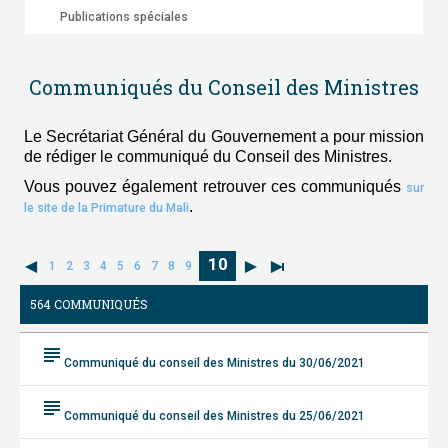
Publications spéciales
Communiqués du Conseil des Ministres
Le Secrétariat Général du Gouvernement a pour mission
de rédiger le communiqué du Conseil des Ministres.
Vous pouvez également retrouver ces communiqués
sur
.
le site de la Primature du Mali
10
1
2
3
4
5
6
7
8
9
564 COMMUNIQUÉS
subject
Communiqué du conseil des Ministres du 30/06/2021
subject
Communiqué du conseil des Ministres du 25/06/2021