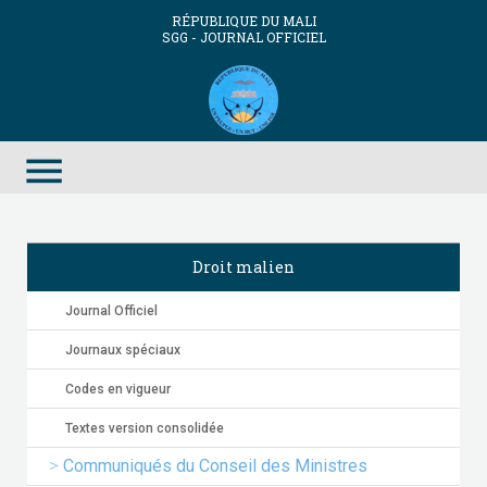
RÉPUBLIQUE DU MALI
SGG - JOURNAL OFFICIEL
menu
Droit malien
Journal Officiel
Journaux spéciaux
Codes en vigueur
Textes version consolidée
Communiqués du Conseil des Ministres