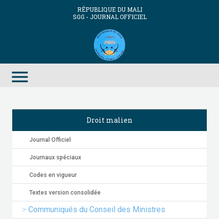
RÉPUBLIQUE DU MALI
SGG - JOURNAL OFFICIEL
menu
Droit malien
Journal Officiel
Journaux spéciaux
Codes en vigueur
Textes version consolidée
Communiqués du Conseil des Ministres