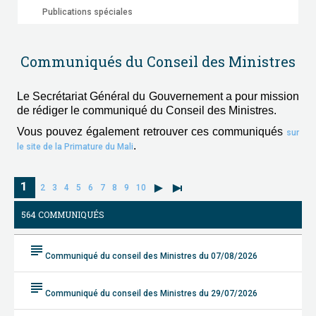
Publications spéciales
Communiqués du Conseil des Ministres
Le Secrétariat Général du Gouvernement a pour mission
de rédiger le communiqué du Conseil des Ministres.
Vous pouvez également retrouver ces communiqués
sur
.
le site de la Primature du Mali
1
2
3
4
5
6
7
8
9
10
564 COMMUNIQUÉS
subject
Communiqué du conseil des Ministres du 07/08/2026
subject
Communiqué du conseil des Ministres du 29/07/2026