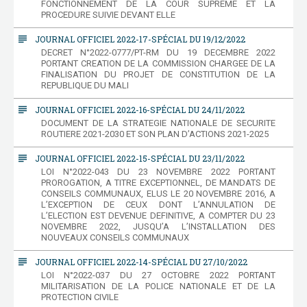
FONCTIONNEMENT DE LA COUR SUPREME ET LA
PROCEDURE SUIVIE DEVANT ELLE
subject
JOURNAL OFFICIEL 2022-17-SPÉCIAL DU 19/12/2022
DECRET N°2022-0777/PT-RM DU 19 DECEMBRE 2022
PORTANT CREATION DE LA COMMISSION CHARGEE DE LA
FINALISATION DU PROJET DE CONSTITUTION DE LA
REPUBLIQUE DU MALI
subject
JOURNAL OFFICIEL 2022-16-SPÉCIAL DU 24/11/2022
DOCUMENT DE LA STRATEGIE NATIONALE DE SECURITE
ROUTIERE 2021-2030 ET SON PLAN D’ACTIONS 2021-2025
subject
JOURNAL OFFICIEL 2022-15-SPÉCIAL DU 23/11/2022
LOI N°2022-043 DU 23 NOVEMBRE 2022 PORTANT
PROROGATION, A TITRE EXCEPTIONNEL, DE MANDATS DE
CONSEILS COMMUNAUX, ELUS LE 20 NOVEMBRE 2016, A
L’EXCEPTION DE CEUX DONT L’ANNULATION DE
L’ELECTION EST DEVENUE DEFINITIVE, A COMPTER DU 23
NOVEMBRE 2022, JUSQU’A L’INSTALLATION DES
NOUVEAUX CONSEILS COMMUNAUX
subject
JOURNAL OFFICIEL 2022-14-SPÉCIAL DU 27/10/2022
LOI N°2022-037 DU 27 OCTOBRE 2022 PORTANT
MILITARISATION DE LA POLICE NATIONALE ET DE LA
PROTECTION CIVILE