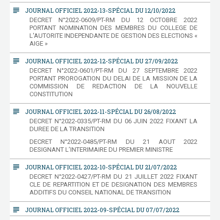
subject
JOURNAL OFFICIEL 2022-13-SPÉCIAL DU 12/10/2022
DECRET N°2022-0609/PT-RM DU 12 OCTOBRE 2022
PORTANT NOMINATION DES MEMBRES DU COLLEGE DE
L'AUTORITE INDEPENDANTE DE GESTION DES ELECTIONS «
AIGE »
subject
JOURNAL OFFICIEL 2022-12-SPÉCIAL DU 27/09/2022
DECRET N°2022-0601/PT-RM DU 27 SEPTEMBRE 2022
PORTANT PROROGATION DU DELAI DE LA MISSION DE LA
COMMISSION DE REDACTION DE LA NOUVELLE
CONSTITUTION
subject
JOURNAL OFFICIEL 2022-11-SPÉCIAL DU 26/08/2022
DECRET N°2022-0335/PT-RM DU 06 JUIN 2022 FIXANT LA
DUREE DE LA TRANSITION
DECRET N°2022-0485/PT-RM DU 21 AOUT 2022
DESIGNANT L’INTERIMAIRE DU PREMIER MINISTRE
subject
JOURNAL OFFICIEL 2022-10-SPÉCIAL DU 21/07/2022
DECRET N°2022-0427/PT-RM DU 21 JUILLET 2022 FIXANT
CLE DE REPARTITION ET DE DESIGNATION DES MEMBRES
ADDITIFS DU CONSEIL NATIONAL DE TRANSITION
subject
JOURNAL OFFICIEL 2022-09-SPÉCIAL DU 07/07/2022