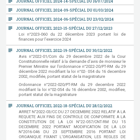
subject
JOURNAL OFFICIEL 2024-14-SPÉCIAL DU 16/07/2024
subject
JOURNAL OFFICIEL 2024-09-SPÉCIAL DU 01/03/2024
subject
JOURNAL OFFICIEL 2024-06-SPÉCIAL DU 23/02/2024
subject
JOURNAL OFFICIEL 2023-15-SPÉCIAL DU 27/12/2023
Loi n°2023-060 du 22 décembre 2023 portant loi de
finances pour l'exercice 2024
subject
JOURNAL OFFICIEL 2022-19-SPÉCIAL DU 30/12/2022
Avis n°2022-01/Ccm du 29 decembre 2022 de la Cour
Constitutionnelle relatif à la demande d’avis de monsieur le
Premier Ministre sur l’ordonnance n°2022-20/PT-RM du 29
décembre 2022 modifiant la loi n°02- 054 du 16 decembre
2002, modifiée, portant statut de la magistrature
Ordonnance n°2022-020/PT-RM du 29 decembre 2022
modifiant la loi n°02-054 du 16 décembre 2002, modifiee,
portant statut de la magistrature
subject
JOURNAL OFFICIEL 2022-18-SPÉCIAL DU 28/12/2022
ARRET N°2022-03/CC DU 27 DECEMBRE 2022 RELATIF A LA
REQUETE AUX FINS DE CONTROLE DE CONFORMITE A LA
CONSTITUTION DE LA LOI N°22-057/CNT-RM DU 15
DECEMBRE 2022 PORTANT MODIFICATION DE LA LOI
N°2016-046 DU 23 SEPTEMBRE 2016 PORTANT LOI
ORGANIQUE FIXANT L’ORGANISATION, LES REGLES DE