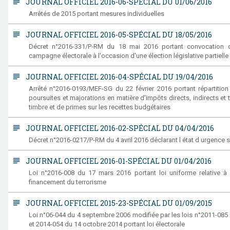
subject
JOURNAL OFFICIEL 2016-06-SPÉCIAL DU 01/06/2016
Arrêtés de 2015 portant mesures individuelles
subject
JOURNAL OFFICIEL 2016-05-SPÉCIAL DU 18/05/2016
Décret n°2016-331/P-RM du 18 mai 2016 portant convocation du 
campagne électorale à l'occasion d'une élection législative partielle
subject
JOURNAL OFFICIEL 2016-04-SPÉCIAL DU 19/04/2016
Arrêté n°2016-0193/MEF-SG du 22 février 2016 portant répartition
poursuites et majorations en matière d’impôts directs, indirects et 
timbre et de primes sur les recettes budgétaires
subject
JOURNAL OFFICIEL 2016-02-SPÉCIAL DU 04/04/2016
Décret n°2016-0217/P-RM du 4 avril 2016 déclarant l état d urgence sur
subject
JOURNAL OFFICIEL 2016-01-SPÉCIAL DU 01/04/2016
Loi n°2016-008 du 17 mars 2016 portant loi uniforme relative à l
financement du terrorisme
subject
JOURNAL OFFICIEL 2015-23-SPÉCIAL DU 01/09/2015
Loi n°06-044 du 4 septembre 2006 modifiée par les lois n°2011-08
et 2014-054 du 14 octobre 2014 portant loi électorale