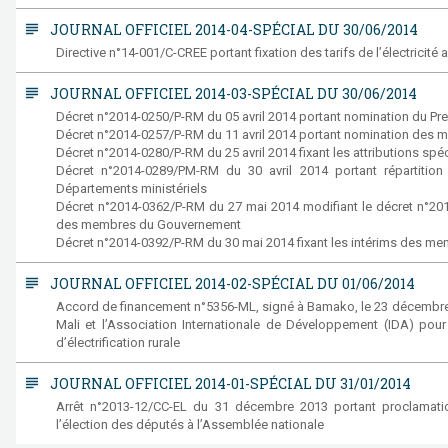
subject
JOURNAL OFFICIEL 2014-04-SPÉCIAL DU 30/06/2014
Directive n°14-001/C-CREE portant fixation des tarifs de l’électricité 
subject
JOURNAL OFFICIEL 2014-03-SPÉCIAL DU 30/06/2014
Décret n°2014-0250/P-RM du 05 avril 2014 portant nomination du Pre
Décret n°2014-0257/P-RM du 11 avril 2014 portant nomination des
Décret n°2014-0280/P-RM du 25 avril 2014 fixant les attributions 
Décret n°2014-0289/PM-RM du 30 avril 2014 portant répartition 
Départements ministériels
Décret n°2014-0362/P-RM du 27 mai 2014 modifiant le décret n°201
des membres du Gouvernement
Décret n°2014-0392/P-RM du 30 mai 2014 fixant les intérims des 
subject
JOURNAL OFFICIEL 2014-02-SPÉCIAL DU 01/06/2014
Accord de financement n°5356-ML, signé à Bamako, le 23 décembre 
Mali et l’Association Internationale de Développement (IDA) pou
d’électrification rurale
subject
JOURNAL OFFICIEL 2014-01-SPÉCIAL DU 31/01/2014
Arrêt n°2013-12/CC-EL du 31 décembre 2013 portant proclamatio
l’élection des députés à l’Assemblée nationale