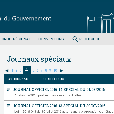
search
DROIT RÉGIONAL
CONVENTIONS
RECHERCHE
Journaux spéciaux
4
1
2
3
5
6
7
8
9
10
349 JOURNAUX OFFICIELS SPÉCIAUX
subject
JOURNAL OFFICIEL 2016-14-SPÉCIAL DU 01/08/2016
Arrêtés de 2015 portant mesures individuelles
subject
JOURNAL OFFICIEL 2016-13-SPÉCIAL DU 30/07/2016
Loi n°2016-043 du 30 juillet 2016 autorisant la prorogation de l’état d