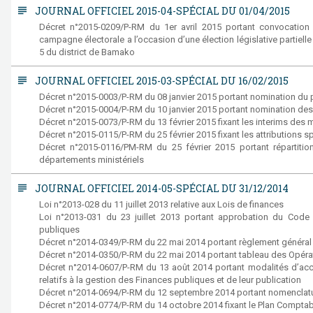
subject
JOURNAL OFFICIEL 2015-04-SPÉCIAL DU 01/04/2015
Décret n°2015-0209/P-RM du 1er avril 2015 portant convocation d
campagne électorale a l’occasion d’une élection législative partiell
5 du district de Bamako
subject
JOURNAL OFFICIEL 2015-03-SPÉCIAL DU 16/02/2015
Décret n°2015-0003/P-RM du 08 janvier 2015 portant nomination du p
Décret n°2015-0004/P-RM du 10 janvier 2015 portant nomination 
Décret n°2015-0073/P-RM du 13 février 2015 fixant les interims d
Décret n°2015-0115/P-RM du 25 février 2015 fixant les attribution
Décret n°2015-0116/PM-RM du 25 février 2015 portant répartition
départements ministériels
subject
JOURNAL OFFICIEL 2014-05-SPÉCIAL DU 31/12/2014
Loi n°2013-028 du 11 juillet 2013 relative aux Lois de finances
Loi n°2013-031 du 23 juillet 2013 portant approbation du Code
publiques
Décret n°2014-0349/P-RM du 22 mai 2014 portant règlement général 
Décret n°2014-0350/P-RM du 22 mai 2014 portant tableau des Opérati
Décret n°2014-0607/P-RM du 13 août 2014 portant modalités d’acc
relatifs à la gestion des Finances publiques et de leur publication
Décret n°2014-0694/P-RM du 12 septembre 2014 portant nomenclatur
Décret n°2014-0774/P-RM du 14 octobre 2014 fixant le Plan Comptabl