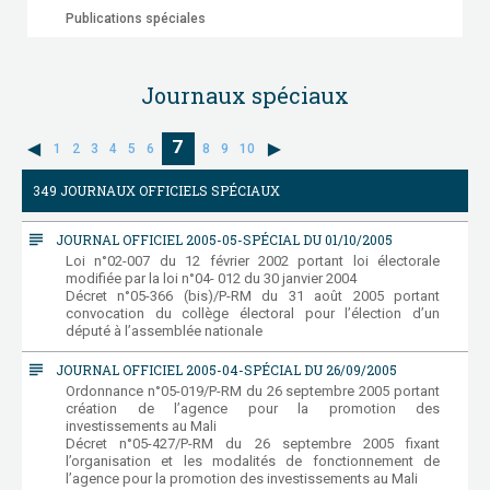
Publications spéciales
Journaux spéciaux
7
1
2
3
4
5
6
8
9
10
349 JOURNAUX OFFICIELS SPÉCIAUX
subject
JOURNAL OFFICIEL 2005-05-SPÉCIAL DU 01/10/2005
Loi n°02-007 du 12 février 2002 portant loi électorale
modifiée par la loi n°04- 012 du 30 janvier 2004
Décret n°05-366 (bis)/P-RM du 31 août 2005 portant
convocation du collège électoral pour l’élection d’un
député à l’assemblée nationale
subject
JOURNAL OFFICIEL 2005-04-SPÉCIAL DU 26/09/2005
Ordonnance n°05-019/P-RM du 26 septembre 2005 portant
création de l’agence pour la promotion des
investissements au Mali
Décret n°05-427/P-RM du 26 septembre 2005 fixant
l’organisation et les modalités de fonctionnement de
l’agence pour la promotion des investissements au Mali