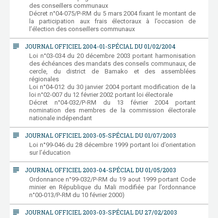
des conseillers communaux
Décret n°04-075/P-RM du 5 mars 2004 fixant le montant de
la participation aux frais électoraux à l’occasion de
l’élection des conseillers communaux
subject
JOURNAL OFFICIEL 2004-01-SPÉCIAL DU 01/02/2004
Loi n°03-034 du 20 décembre 2003 portant harmonisation
des échéances des mandats des conseils communaux, de
cercle, du district de Bamako et des assemblées
régionales
Loi n°04-012 du 30 janvier 2004 portant modification de la
loi n°02-007 du 12 février 2002 portant loi électorale
Décret n°04-032/P-RM du 13 février 2004 portant
nomination des membres de la commission électorale
nationale indépendant
subject
JOURNAL OFFICIEL 2003-05-SPÉCIAL DU 01/07/2003
Loi n°99-046 du 28 décembre 1999 portant loi d’orientation
sur l’éducation
subject
JOURNAL OFFICIEL 2003-04-SPÉCIAL DU 01/05/2003
Ordonnance n°99-032/P-RM du 19 aout 1999 portant Code
minier en République du Mali modifiée par l’ordonnance
n°00-013/P-RM du 10 février 2000)
subject
JOURNAL OFFICIEL 2003-03-SPÉCIAL DU 27/02/2003