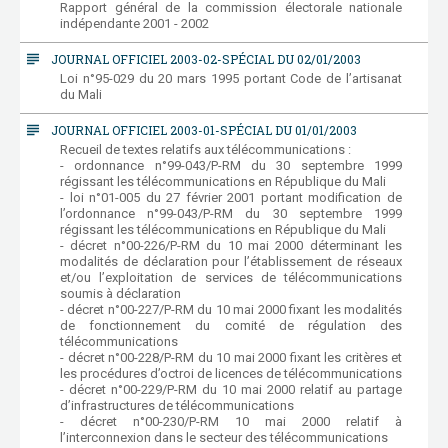
Rapport général de la commission électorale nationale
indépendante 2001 - 2002
subject
JOURNAL OFFICIEL 2003-02-SPÉCIAL DU 02/01/2003
Loi n°95-029 du 20 mars 1995 portant Code de l’artisanat
du Mali
subject
JOURNAL OFFICIEL 2003-01-SPÉCIAL DU 01/01/2003
Recueil de textes relatifs aux télécommunications :
- ordonnance n°99-043/P-RM du 30 septembre 1999
régissant les télécommunications en République du Mali
- loi n°01-005 du 27 février 2001 portant modification de
l’ordonnance n°99-043/P-RM du 30 septembre 1999
régissant les télécommunications en République du Mali
- décret n°00-226/P-RM du 10 mai 2000 déterminant les
modalités de déclaration pour l’établissement de réseaux
et/ou l’exploitation de services de télécommunications
soumis à déclaration
- décret n°00-227/P-RM du 10 mai 2000 fixant les modalités
de fonctionnement du comité de régulation des
télécommunications
- décret n°00-228/P-RM du 10 mai 2000 fixant les critères et
les procédures d’octroi de licences de télécommunications
- décret n°00-229/P-RM du 10 mai 2000 relatif au partage
d’infrastructures de télécommunications
- décret n°00-230/P-RM 10 mai 2000 relatif à
l’interconnexion dans le secteur des télécommunications