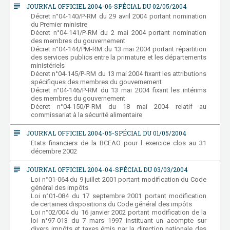
subject
JOURNAL OFFICIEL 2004-06-SPÉCIAL DU 02/05/2004
Décret n°04-140/P-RM du 29 avril 2004 portant nomination
du Premier ministre
Décret n°04-141/P-RM du 2 mai 2004 portant nomination
des membres du gouvernement
Décret n°04-144/PM-RM du 13 mai 2004 portant répartition
des services publics entre la primature et les départements
ministériels
Décret n°04-145/P-RM du 13 mai 2004 fixant les attributions
spécifiques des membres du gouvernement
Décret n°04-146/P-RM du 13 mai 2004 fixant les intérims
des membres du gouvernement
Décret n°04-150/P-RM du 18 mai 2004 relatif au
commissariat à la sécurité alimentaire
subject
JOURNAL OFFICIEL 2004-05-SPÉCIAL DU 01/05/2004
Etats financiers de la BCEAO pour l exercice clos au 31
décembre 2002
subject
JOURNAL OFFICIEL 2004-04-SPÉCIAL DU 03/03/2004
Loi n°01-064 du 9 juillet 2001 portant modification du Code
général des impôts
Loi n°01-084 du 17 septembre 2001 portant modification
de certaines dispositions du Code général des impôts
Loi n°02/004 du 16 janvier 2002 portant modification de la
loi n°97-013 du 7 mars 1997 instituant un acompte sur
divers impôts et taxes émis par la direction nationale des