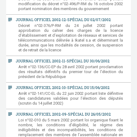
modification du décret n°02-496/P-RM du 16 octobre 2002
portant nomination des membres du gouvernement
subject
JOURNAL OFFICIEL 2002-12-SPÉCIAL DU 02/07/2002
Décret n°02-376/P-RM du 24 juillet 2002 portant
approbation du cahier des charges de la licence
d’établissement et d’exploitation de réseaux et services de
télécommunications délivrée à Ikatel s.a et déterminant la
durée, ainsi que les modalités de cession, de suspension
et de retrait de la licence
subject
JOURNAL OFFICIEL 2002-11-SPÉCIAL DU 30/06/2002
Arrêt n°02-136/CC-EP du 28 avril 2002 portant proclamation
des résultats définitifs du premier tour de l’élection du
président de la République
subject
JOURNAL OFFICIEL 2002-10-SPÉCIAL DU 15/06/2002
Arrêt n°02-141/CC-EL du 22 juin 2002 portant liste définitive
des candidatures validées pour l’élection des députés
(scrutin du 14 juillet 2002)
subject
JOURNAL OFFICIEL 2002-09-SPÉCIAL DU 26/05/2002
Loi n°02-010 du 5 mars 2002 portant loi organique fixant le
nombre, les conditions d’éligibilité, le régime des
inéligibilités et des incompatibilités, les conditions de
remplacement des membres de l’assemblée nationale en