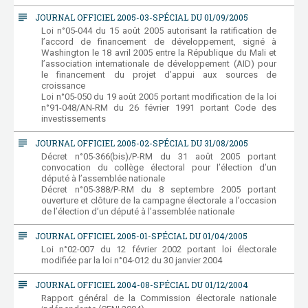
subject
JOURNAL OFFICIEL 2005-03-SPÉCIAL DU 01/09/2005
Loi n°05-044 du 15 août 2005 autorisant la ratification de
l’accord de financement de développement, signé à
Washington le 18 avril 2005 entre la République du Mali et
l’association internationale de développement (AID) pour
le financement du projet d’appui aux sources de
croissance
Loi n°05-050 du 19 août 2005 portant modification de la loi
n°91-048/AN-RM du 26 février 1991 portant Code des
investissements
subject
JOURNAL OFFICIEL 2005-02-SPÉCIAL DU 31/08/2005
Décret n°05-366(bis)/P-RM du 31 août 2005 portant
convocation du collège électoral pour l’élection d’un
député à l’assemblée nationale
Décret n°05-388/P-RM du 8 septembre 2005 portant
ouverture et clôture de la campagne électorale a l’occasion
de l’élection d’un député à l’assemblée nationale
subject
JOURNAL OFFICIEL 2005-01-SPÉCIAL DU 01/04/2005
Loi n°02-007 du 12 février 2002 portant loi électorale
modifiée par la loi n°04-012 du 30 janvier 2004
subject
JOURNAL OFFICIEL 2004-08-SPÉCIAL DU 01/12/2004
Rapport général de la Commission électorale nationale