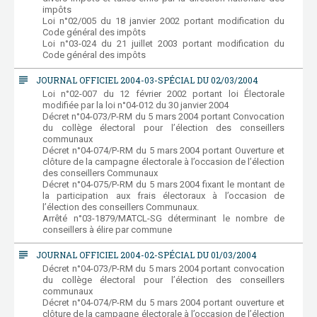
impôts
Loi n°02/005 du 18 janvier 2002 portant modification du
Code général des impôts
Loi n°03-024 du 21 juillet 2003 portant modification du
Code général des impôts
subject
JOURNAL OFFICIEL 2004-03-SPÉCIAL DU 02/03/2004
Loi n°02-007 du 12 février 2002 portant loi Électorale
modifiée par la loi n°04-012 du 30 janvier 2004
Décret n°04-073/P-RM du 5 mars 2004 portant Convocation
du collège électoral pour l’élection des conseillers
communaux
Décret n°04-074/P-RM du 5 mars 2004 portant Ouverture et
clôture de la campagne électorale à l’occasion de l’élection
des conseillers Communaux
Décret n°04-075/P-RM du 5 mars 2004 fixant le montant de
la participation aux frais électoraux à l’occasion de
l’élection des conseillers Communaux.
Arrêté n°03-1879/MATCL-SG déterminant le nombre de
conseillers à élire par commune
subject
JOURNAL OFFICIEL 2004-02-SPÉCIAL DU 01/03/2004
Décret n°04-073/P-RM du 5 mars 2004 portant convocation
du collège électoral pour l’élection des conseillers
communaux
Décret n°04-074/P-RM du 5 mars 2004 portant ouverture et
clôture de la campagne électorale à l’occasion de l’élection