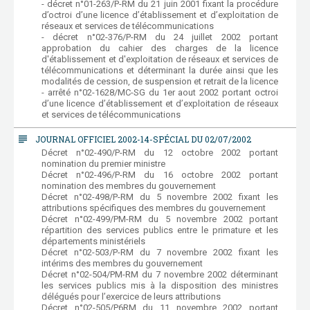
- décret n°01-263/P-RM du 21 juin 2001 fixant la procédure
d’octroi d’une licence d’établissement et d’exploitation de
réseaux et services de télécommunications
- décret n°02-376/P-RM du 24 juillet 2002 portant
approbation du cahier des charges de la licence
d'établissement et d'exploitation de réseaux et services de
télécommunications et déterminant la durée ainsi que les
modalités de cession, de suspension et retrait de la licence
- arrêté n°02-1628/MC-SG du 1er aout 2002 portant octroi
d’une licence d’établissement et d’exploitation de réseaux
et services de télécommunications
subject
JOURNAL OFFICIEL 2002-14-SPÉCIAL DU 02/07/2002
Décret n°02-490/P-RM du 12 octobre 2002 portant
nomination du premier ministre
Décret n°02-496/P-RM du 16 octobre 2002 portant
nomination des membres du gouvernement
Décret n°02-498/P-RM du 5 novembre 2002 fixant les
attributions spécifiques des membres du gouvernement
Décret n°02-499/PM-RM du 5 novembre 2002 portant
répartition des services publics entre le primature et les
départements ministériels
Décret n°02-503/P-RM du 7 novembre 2002 fixant les
intérims des membres du gouvernement
Décret n°02-504/PM-RM du 7 novembre 2002 déterminant
les services publics mis à la disposition des ministres
délégués pour l’exercice de leurs attributions
Décret n°02-505/P6RM du 11 novembre 2002 portant