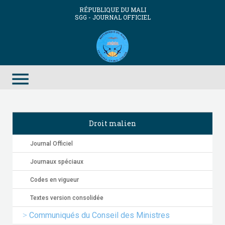
RÉPUBLIQUE DU MALI
SGG - JOURNAL OFFICIEL
menu
Droit malien
Journal Officiel
Journaux spéciaux
Codes en vigueur
Textes version consolidée
Communiqués du Conseil des Ministres