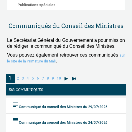
Publications spéciales
Communiqués du Conseil des Ministres
Le Secrétariat Général du Gouvernement a pour mission
de rédiger le communiqué du Conseil des Ministres.
Vous pouvez également retrouver ces communiqués
sur
.
le site de la Primature du Mali
1
2
3
4
5
6
7
8
9
10
563 COMMUNIQUÉS
subject
Communiqué du conseil des Ministres du 29/07/2026
subject
Communiqué du conseil des Ministres du 24/07/2026