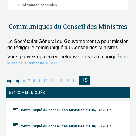
Publications spéciales
Communiqués du Conseil des Ministres
Le Secrétariat Général du Gouvernement a pour mission
de rédiger le communiqué du Conseil des Ministres.
Vous pouvez également retrouver ces communiqués
sur
.
le site de la Primature du Mali
15
6
7
8
9
10
11
12
13
14
564 COMMUNIQUÉS
subject
Communiqué du conseil des Ministres du 05/04/2017
subject
Communiqué du conseil des Ministres du 30/03/2017