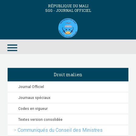
RÉPUBLIQUE DU MALI
SGG - JOURNAL OFFICIEL
menu
Droit malien
Journal Officiel
Journaux spéciaux
Codes en vigueur
Textes version consolidée
Communiqués du Conseil des Ministres