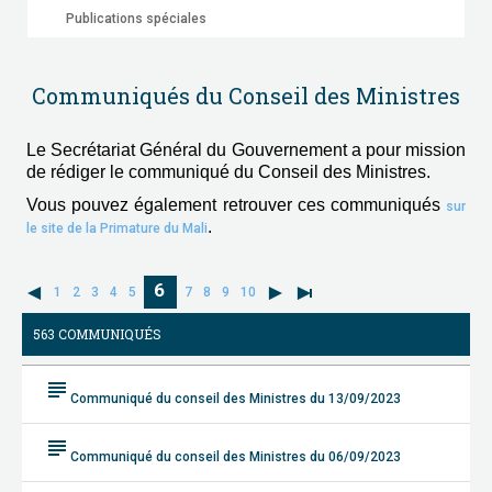
Publications spéciales
Communiqués du Conseil des Ministres
Le Secrétariat Général du Gouvernement a pour mission
de rédiger le communiqué du Conseil des Ministres.
Vous pouvez également retrouver ces communiqués
sur
.
le site de la Primature du Mali
6
1
2
3
4
5
7
8
9
10
563 COMMUNIQUÉS
subject
Communiqué du conseil des Ministres du 13/09/2023
subject
Communiqué du conseil des Ministres du 06/09/2023