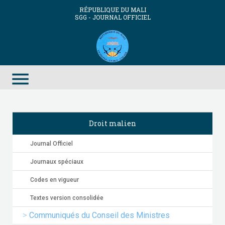
RÉPUBLIQUE DU MALI
SGG - JOURNAL OFFICIEL
menu
Droit malien
Journal Officiel
Journaux spéciaux
Codes en vigueur
Textes version consolidée
Communiqués du Conseil des Ministres