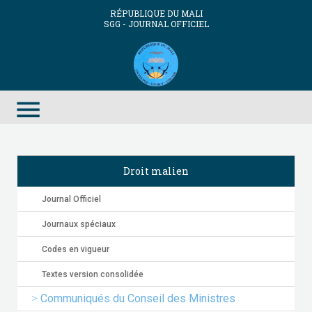
RÉPUBLIQUE DU MALI
SGG - JOURNAL OFFICIEL
menu
Droit malien
Journal Officiel
Journaux spéciaux
Codes en vigueur
Textes version consolidée
Communiqués du Conseil des Ministres