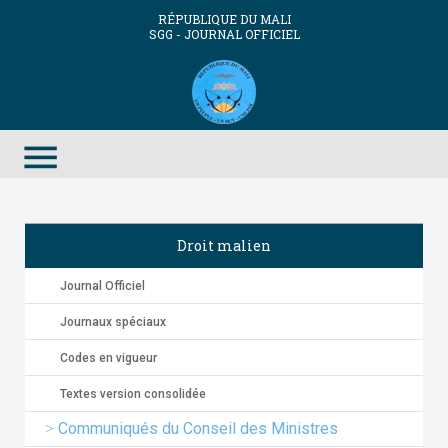
RÉPUBLIQUE DU MALI
SGG - JOURNAL OFFICIEL
menu
Droit malien
Journal Officiel
Journaux spéciaux
Codes en vigueur
Textes version consolidée
Communiqués du Conseil des Ministres