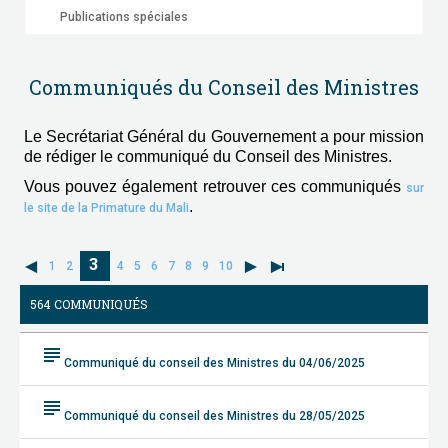
Publications spéciales
Communiqués du Conseil des Ministres
Le Secrétariat Général du Gouvernement a pour mission
de rédiger le communiqué du Conseil des Ministres.
Vous pouvez également retrouver ces communiqués
sur
.
le site de la Primature du Mali
3
1
2
4
5
6
7
8
9
10
564 COMMUNIQUÉS
subject
Communiqué du conseil des Ministres du 04/06/2025
subject
Communiqué du conseil des Ministres du 28/05/2025