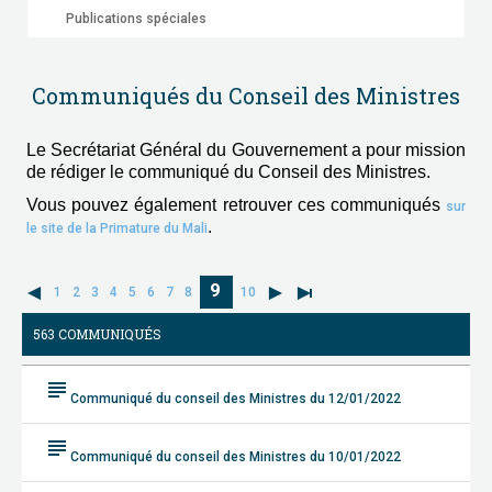
Publications spéciales
Communiqués du Conseil des Ministres
Le Secrétariat Général du Gouvernement a pour mission
de rédiger le communiqué du Conseil des Ministres.
Vous pouvez également retrouver ces communiqués
sur
.
le site de la Primature du Mali
9
1
2
3
4
5
6
7
8
10
563 COMMUNIQUÉS
subject
Communiqué du conseil des Ministres du 12/01/2022
subject
Communiqué du conseil des Ministres du 10/01/2022