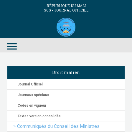
RÉPUBLIQUE DU MALI
SGG - JOURNAL OFFICIEL
menu
Droit malien
Journal Officiel
Journaux spéciaux
Codes en vigueur
Textes version consolidée
Communiqués du Conseil des Ministres