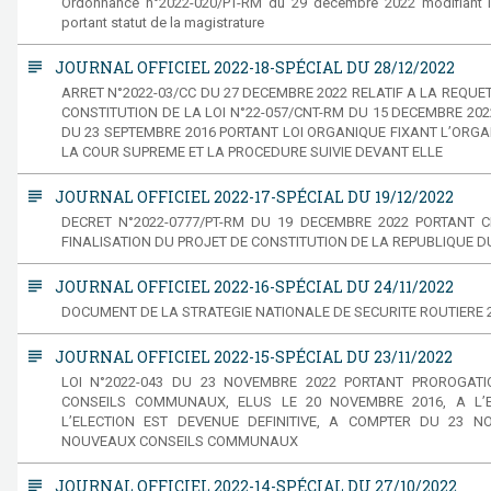
Ordonnance n°2022-020/PT-RM du 29 decembre 2022 modifiant la
portant statut de la magistrature
subject
JOURNAL OFFICIEL 2022-18-SPÉCIAL DU 28/12/2022
ARRET N°2022-03/CC DU 27 DECEMBRE 2022 RELATIF A LA REQUE
CONSTITUTION DE LA LOI N°22-057/CNT-RM DU 15 DECEMBRE 202
DU 23 SEPTEMBRE 2016 PORTANT LOI ORGANIQUE FIXANT L’ORGA
LA COUR SUPREME ET LA PROCEDURE SUIVIE DEVANT ELLE
subject
JOURNAL OFFICIEL 2022-17-SPÉCIAL DU 19/12/2022
DECRET N°2022-0777/PT-RM DU 19 DECEMBRE 2022 PORTANT 
FINALISATION DU PROJET DE CONSTITUTION DE LA REPUBLIQUE D
subject
JOURNAL OFFICIEL 2022-16-SPÉCIAL DU 24/11/2022
DOCUMENT DE LA STRATEGIE NATIONALE DE SECURITE ROUTIERE 2
subject
JOURNAL OFFICIEL 2022-15-SPÉCIAL DU 23/11/2022
LOI N°2022-043 DU 23 NOVEMBRE 2022 PORTANT PROROGATI
CONSEILS COMMUNAUX, ELUS LE 20 NOVEMBRE 2016, A L’
L’ELECTION EST DEVENUE DEFINITIVE, A COMPTER DU 23 NO
NOUVEAUX CONSEILS COMMUNAUX
subject
JOURNAL OFFICIEL 2022-14-SPÉCIAL DU 27/10/2022