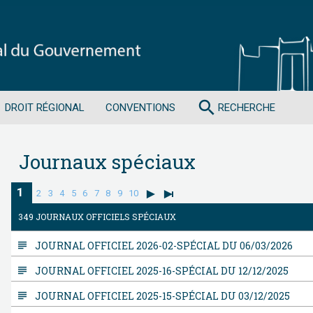
search
DROIT RÉGIONAL
CONVENTIONS
RECHERCHE
Journaux spéciaux
1
2
3
4
5
6
7
8
9
10
349 JOURNAUX OFFICIELS SPÉCIAUX
subject
JOURNAL OFFICIEL 2026-02-SPÉCIAL DU 06/03/2026
subject
JOURNAL OFFICIEL 2025-16-SPÉCIAL DU 12/12/2025
subject
JOURNAL OFFICIEL 2025-15-SPÉCIAL DU 03/12/2025