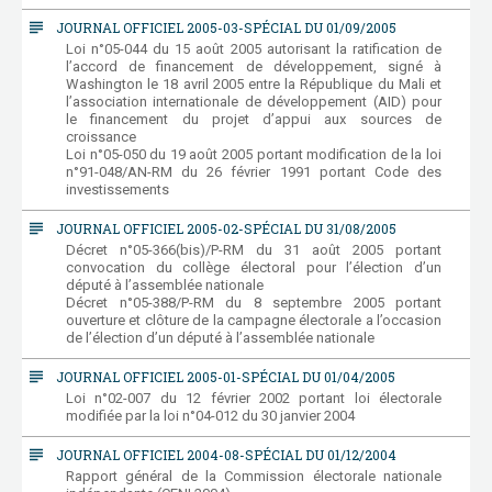
subject
JOURNAL OFFICIEL 2005-03-SPÉCIAL DU 01/09/2005
Loi n°05-044 du 15 août 2005 autorisant la ratification de
l’accord de financement de développement, signé à
Washington le 18 avril 2005 entre la République du Mali et
l’association internationale de développement (AID) pour
le financement du projet d’appui aux sources de
croissance
Loi n°05-050 du 19 août 2005 portant modification de la loi
n°91-048/AN-RM du 26 février 1991 portant Code des
investissements
subject
JOURNAL OFFICIEL 2005-02-SPÉCIAL DU 31/08/2005
Décret n°05-366(bis)/P-RM du 31 août 2005 portant
convocation du collège électoral pour l’élection d’un
député à l’assemblée nationale
Décret n°05-388/P-RM du 8 septembre 2005 portant
ouverture et clôture de la campagne électorale a l’occasion
de l’élection d’un député à l’assemblée nationale
subject
JOURNAL OFFICIEL 2005-01-SPÉCIAL DU 01/04/2005
Loi n°02-007 du 12 février 2002 portant loi électorale
modifiée par la loi n°04-012 du 30 janvier 2004
subject
JOURNAL OFFICIEL 2004-08-SPÉCIAL DU 01/12/2004
Rapport général de la Commission électorale nationale