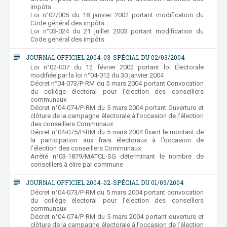
impôts
Loi n°02/005 du 18 janvier 2002 portant modification du
Code général des impôts
Loi n°03-024 du 21 juillet 2003 portant modification du
Code général des impôts
subject
JOURNAL OFFICIEL 2004-03-SPÉCIAL DU 02/03/2004
Loi n°02-007 du 12 février 2002 portant loi Électorale
modifiée par la loi n°04-012 du 30 janvier 2004
Décret n°04-073/P-RM du 5 mars 2004 portant Convocation
du collège électoral pour l’élection des conseillers
communaux
Décret n°04-074/P-RM du 5 mars 2004 portant Ouverture et
clôture de la campagne électorale à l’occasion de l’élection
des conseillers Communaux
Décret n°04-075/P-RM du 5 mars 2004 fixant le montant de
la participation aux frais électoraux à l’occasion de
l’élection des conseillers Communaux.
Arrêté n°03-1879/MATCL-SG déterminant le nombre de
conseillers à élire par commune
subject
JOURNAL OFFICIEL 2004-02-SPÉCIAL DU 01/03/2004
Décret n°04-073/P-RM du 5 mars 2004 portant convocation
du collège électoral pour l’élection des conseillers
communaux
Décret n°04-074/P-RM du 5 mars 2004 portant ouverture et
clôture de la campagne électorale à l’occasion de l’élection