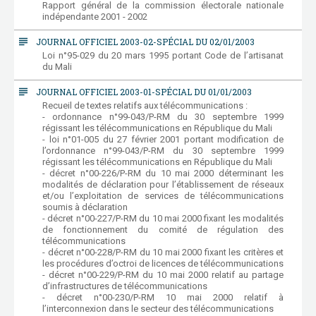
Rapport général de la commission électorale nationale
indépendante 2001 - 2002
subject
JOURNAL OFFICIEL 2003-02-SPÉCIAL DU 02/01/2003
Loi n°95-029 du 20 mars 1995 portant Code de l’artisanat
du Mali
subject
JOURNAL OFFICIEL 2003-01-SPÉCIAL DU 01/01/2003
Recueil de textes relatifs aux télécommunications :
- ordonnance n°99-043/P-RM du 30 septembre 1999
régissant les télécommunications en République du Mali
- loi n°01-005 du 27 février 2001 portant modification de
l’ordonnance n°99-043/P-RM du 30 septembre 1999
régissant les télécommunications en République du Mali
- décret n°00-226/P-RM du 10 mai 2000 déterminant les
modalités de déclaration pour l’établissement de réseaux
et/ou l’exploitation de services de télécommunications
soumis à déclaration
- décret n°00-227/P-RM du 10 mai 2000 fixant les modalités
de fonctionnement du comité de régulation des
télécommunications
- décret n°00-228/P-RM du 10 mai 2000 fixant les critères et
les procédures d’octroi de licences de télécommunications
- décret n°00-229/P-RM du 10 mai 2000 relatif au partage
d’infrastructures de télécommunications
- décret n°00-230/P-RM 10 mai 2000 relatif à
l’interconnexion dans le secteur des télécommunications