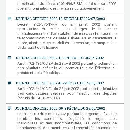
modification du décret n°02-496/P-RM du 16 octobre 2002
portant nomination des membres du gouvernement
subject
JOURNAL OFFICIEL 2002-12-SPÉCIAL DU 02/07/2002
Décret n°02-376/P-RM du 24 juillet 2002 portant
approbation du cahier des charges de la licence
d’établissement et d’exploitation de réseaux et services de
télécommunications délivrée à Ikatel s.a et déterminant la
durée, ainsi que les modalités de cession, de suspension
et de retrait de la licence
subject
JOURNAL OFFICIEL 2002-11-SPÉCIAL DU 30/06/2002
Arrêt n°02-136/CC-EP du 28 avril 2002 portant proclamation
des résultats définitifs du premier tour de l’élection du
président de la République
subject
JOURNAL OFFICIEL 2002-10-SPÉCIAL DU 15/06/2002
Arrêt n°02-141/CC-EL du 22 juin 2002 portant liste définitive
des candidatures validées pour l’élection des députés
(scrutin du 14 juillet 2002)
subject
JOURNAL OFFICIEL 2002-09-SPÉCIAL DU 26/05/2002
Loi n°02-010 du 5 mars 2002 portant loi organique fixant le
nombre, les conditions d’éligibilité, le régime des
inéligibilités et des incompatibilités, les conditions de
remplacement des membres de l’assemblée nationale en