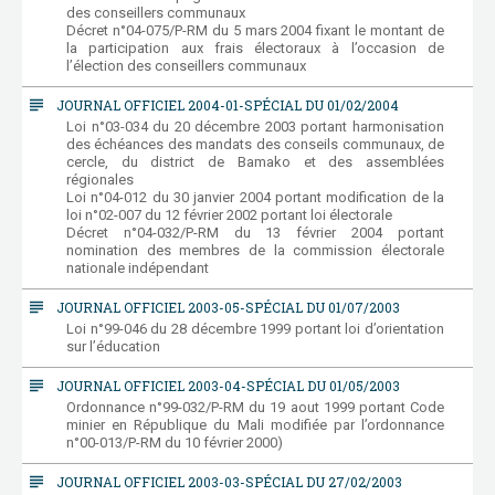
des conseillers communaux
Décret n°04-075/P-RM du 5 mars 2004 fixant le montant de
la participation aux frais électoraux à l’occasion de
l’élection des conseillers communaux
subject
JOURNAL OFFICIEL 2004-01-SPÉCIAL DU 01/02/2004
Loi n°03-034 du 20 décembre 2003 portant harmonisation
des échéances des mandats des conseils communaux, de
cercle, du district de Bamako et des assemblées
régionales
Loi n°04-012 du 30 janvier 2004 portant modification de la
loi n°02-007 du 12 février 2002 portant loi électorale
Décret n°04-032/P-RM du 13 février 2004 portant
nomination des membres de la commission électorale
nationale indépendant
subject
JOURNAL OFFICIEL 2003-05-SPÉCIAL DU 01/07/2003
Loi n°99-046 du 28 décembre 1999 portant loi d’orientation
sur l’éducation
subject
JOURNAL OFFICIEL 2003-04-SPÉCIAL DU 01/05/2003
Ordonnance n°99-032/P-RM du 19 aout 1999 portant Code
minier en République du Mali modifiée par l’ordonnance
n°00-013/P-RM du 10 février 2000)
subject
JOURNAL OFFICIEL 2003-03-SPÉCIAL DU 27/02/2003