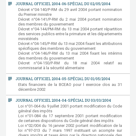
subject
JOURNAL OFFICIEL 2004-06-SPÉCIAL DU 02/05/2004
Décret n°04-140/P-RM du 29 avril 2004 portant nomination
du Premier ministre
Décret n°04-141/P-RM du 2 mai 2004 portant nomination
des membres du gouvernement
Décret n°04-144/PM-RM du 13 mai 2004 portant répartition
des services publics entre la primature et les départements
ministériels
Décret n°04-145/P-RM du 13 mai 2004 fixant les attributions
spécifiques des membres du gouvernement
Décret n°04-146/P-RM du 13 mai 2004 fixant les intérims
des membres du gouvernement
Décret n°04-150/P-RM du 18 mai 2004 relatif au
commissariat à la sécurité alimentaire
subject
JOURNAL OFFICIEL 2004-05-SPÉCIAL DU 01/05/2004
Etats financiers de la BCEAO pour l exercice clos au 31
décembre 2002
subject
JOURNAL OFFICIEL 2004-04-SPÉCIAL DU 03/03/2004
Loi n°01-064 du 9 juillet 2001 portant modification du Code
général des impôts
Loi n°01-084 du 17 septembre 2001 portant modification
de certaines dispositions du Code général des impôts
Loi n°02/004 du 16 janvier 2002 portant modification de la
loi n°97-013 du 7 mars 1997 instituant un acompte sur
divers impôts et taxes émis par la direction nationale des