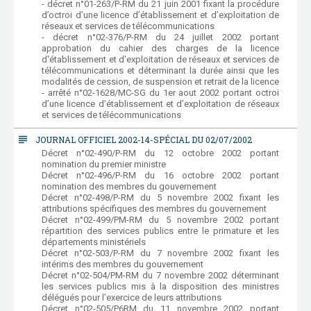
- décret n°01-263/P-RM du 21 juin 2001 fixant la procédure
d’octroi d’une licence d’établissement et d’exploitation de
réseaux et services de télécommunications
- décret n°02-376/P-RM du 24 juillet 2002 portant
approbation du cahier des charges de la licence
d'établissement et d'exploitation de réseaux et services de
télécommunications et déterminant la durée ainsi que les
modalités de cession, de suspension et retrait de la licence
- arrêté n°02-1628/MC-SG du 1er aout 2002 portant octroi
d’une licence d’établissement et d’exploitation de réseaux
et services de télécommunications
subject
JOURNAL OFFICIEL 2002-14-SPÉCIAL DU 02/07/2002
Décret n°02-490/P-RM du 12 octobre 2002 portant
nomination du premier ministre
Décret n°02-496/P-RM du 16 octobre 2002 portant
nomination des membres du gouvernement
Décret n°02-498/P-RM du 5 novembre 2002 fixant les
attributions spécifiques des membres du gouvernement
Décret n°02-499/PM-RM du 5 novembre 2002 portant
répartition des services publics entre le primature et les
départements ministériels
Décret n°02-503/P-RM du 7 novembre 2002 fixant les
intérims des membres du gouvernement
Décret n°02-504/PM-RM du 7 novembre 2002 déterminant
les services publics mis à la disposition des ministres
délégués pour l’exercice de leurs attributions
Décret n°02-505/P6RM du 11 novembre 2002 portant