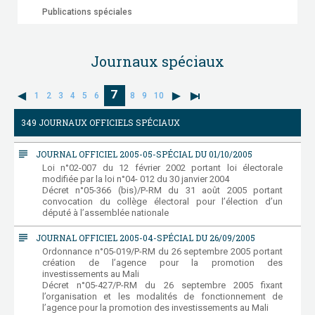
Publications spéciales
Journaux spéciaux
7
1
2
3
4
5
6
8
9
10
349 JOURNAUX OFFICIELS SPÉCIAUX
subject
JOURNAL OFFICIEL 2005-05-SPÉCIAL DU 01/10/2005
Loi n°02-007 du 12 février 2002 portant loi électorale
modifiée par la loi n°04- 012 du 30 janvier 2004
Décret n°05-366 (bis)/P-RM du 31 août 2005 portant
convocation du collège électoral pour l’élection d’un
député à l’assemblée nationale
subject
JOURNAL OFFICIEL 2005-04-SPÉCIAL DU 26/09/2005
Ordonnance n°05-019/P-RM du 26 septembre 2005 portant
création de l’agence pour la promotion des
investissements au Mali
Décret n°05-427/P-RM du 26 septembre 2005 fixant
l’organisation et les modalités de fonctionnement de
l’agence pour la promotion des investissements au Mali