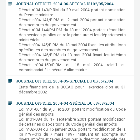
subject
JOURNAL OFFICIEL 2004-06-SPÉCIAL DU 02/05/2004
Décret n°04-140/P-RM du 29 avril 2004 portant nomination
du Premier ministre
Décret n°04-141/P-RM du 2 mai 2004 portant nomination
des membres du gouvernement
Décret n°04-144/PM-RM du 13 mai 2004 portant répartition
des services publics entre la primature et les départements
ministériels
Décret n°04-145/P-RM du 13 mai 2004 fixant les attributions
spécifiques des membres du gouvernement
Décret n°04-146/P-RM du 13 mai 2004 fixant les intérims
des membres du gouvernement
Décret n°04-150/P-RM du 18 mai 2004 relatif au
commissariat à la sécurité alimentaire
subject
JOURNAL OFFICIEL 2004-05-SPÉCIAL DU 01/05/2004
Etats financiers de la BCEAO pour l exercice clos au 31
décembre 2002
subject
JOURNAL OFFICIEL 2004-04-SPÉCIAL DU 03/03/2004
Loi n°01-064 du 9 juillet 2001 portant modification du Code
général des impôts
Loi n°01-084 du 17 septembre 2001 portant modification
de certaines dispositions du Code général des impôts
Loi n°02/004 du 16 janvier 2002 portant modification de la
loi n°97-013 du 7 mars 1997 instituant un acompte sur
divers impôts et taxes émis par la direction nationale des