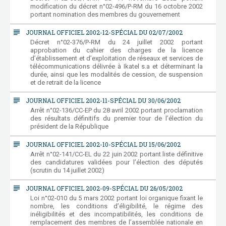
modification du décret n°02-496/P-RM du 16 octobre 2002
portant nomination des membres du gouvernement
subject
JOURNAL OFFICIEL 2002-12-SPÉCIAL DU 02/07/2002
Décret n°02-376/P-RM du 24 juillet 2002 portant
approbation du cahier des charges de la licence
d’établissement et d’exploitation de réseaux et services de
télécommunications délivrée à Ikatel s.a et déterminant la
durée, ainsi que les modalités de cession, de suspension
et de retrait de la licence
subject
JOURNAL OFFICIEL 2002-11-SPÉCIAL DU 30/06/2002
Arrêt n°02-136/CC-EP du 28 avril 2002 portant proclamation
des résultats définitifs du premier tour de l’élection du
président de la République
subject
JOURNAL OFFICIEL 2002-10-SPÉCIAL DU 15/06/2002
Arrêt n°02-141/CC-EL du 22 juin 2002 portant liste définitive
des candidatures validées pour l’élection des députés
(scrutin du 14 juillet 2002)
subject
JOURNAL OFFICIEL 2002-09-SPÉCIAL DU 26/05/2002
Loi n°02-010 du 5 mars 2002 portant loi organique fixant le
nombre, les conditions d’éligibilité, le régime des
inéligibilités et des incompatibilités, les conditions de
remplacement des membres de l’assemblée nationale en