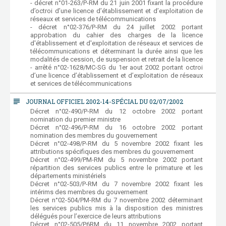
- décret n°01-263/P-RM du 21 juin 2001 fixant la procédure
d’octroi d’une licence d’établissement et d’exploitation de
réseaux et services de télécommunications
- décret n°02-376/P-RM du 24 juillet 2002 portant
approbation du cahier des charges de la licence
d'établissement et d'exploitation de réseaux et services de
télécommunications et déterminant la durée ainsi que les
modalités de cession, de suspension et retrait de la licence
- arrêté n°02-1628/MC-SG du 1er aout 2002 portant octroi
d’une licence d’établissement et d’exploitation de réseaux
et services de télécommunications
subject
JOURNAL OFFICIEL 2002-14-SPÉCIAL DU 02/07/2002
Décret n°02-490/P-RM du 12 octobre 2002 portant
nomination du premier ministre
Décret n°02-496/P-RM du 16 octobre 2002 portant
nomination des membres du gouvernement
Décret n°02-498/P-RM du 5 novembre 2002 fixant les
attributions spécifiques des membres du gouvernement
Décret n°02-499/PM-RM du 5 novembre 2002 portant
répartition des services publics entre le primature et les
départements ministériels
Décret n°02-503/P-RM du 7 novembre 2002 fixant les
intérims des membres du gouvernement
Décret n°02-504/PM-RM du 7 novembre 2002 déterminant
les services publics mis à la disposition des ministres
délégués pour l’exercice de leurs attributions
Décret n°02-505/P6RM du 11 novembre 2002 portant