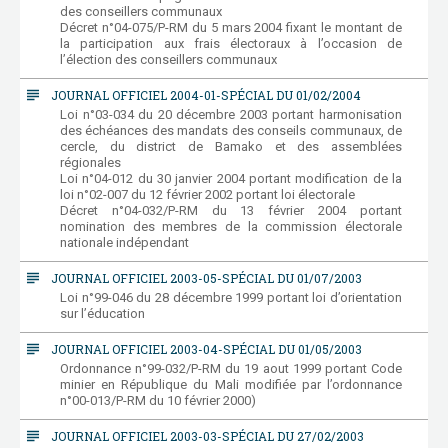
des conseillers communaux
Décret n°04-075/P-RM du 5 mars 2004 fixant le montant de
la participation aux frais électoraux à l’occasion de
l’élection des conseillers communaux
subject
JOURNAL OFFICIEL 2004-01-SPÉCIAL DU 01/02/2004
Loi n°03-034 du 20 décembre 2003 portant harmonisation
des échéances des mandats des conseils communaux, de
cercle, du district de Bamako et des assemblées
régionales
Loi n°04-012 du 30 janvier 2004 portant modification de la
loi n°02-007 du 12 février 2002 portant loi électorale
Décret n°04-032/P-RM du 13 février 2004 portant
nomination des membres de la commission électorale
nationale indépendant
subject
JOURNAL OFFICIEL 2003-05-SPÉCIAL DU 01/07/2003
Loi n°99-046 du 28 décembre 1999 portant loi d’orientation
sur l’éducation
subject
JOURNAL OFFICIEL 2003-04-SPÉCIAL DU 01/05/2003
Ordonnance n°99-032/P-RM du 19 aout 1999 portant Code
minier en République du Mali modifiée par l’ordonnance
n°00-013/P-RM du 10 février 2000)
subject
JOURNAL OFFICIEL 2003-03-SPÉCIAL DU 27/02/2003