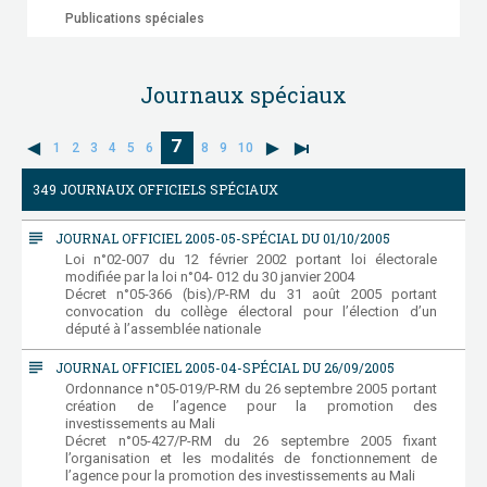
Publications spéciales
Journaux spéciaux
7
1
2
3
4
5
6
8
9
10
349 JOURNAUX OFFICIELS SPÉCIAUX
subject
JOURNAL OFFICIEL 2005-05-SPÉCIAL DU 01/10/2005
Loi n°02-007 du 12 février 2002 portant loi électorale
modifiée par la loi n°04- 012 du 30 janvier 2004
Décret n°05-366 (bis)/P-RM du 31 août 2005 portant
convocation du collège électoral pour l’élection d’un
député à l’assemblée nationale
subject
JOURNAL OFFICIEL 2005-04-SPÉCIAL DU 26/09/2005
Ordonnance n°05-019/P-RM du 26 septembre 2005 portant
création de l’agence pour la promotion des
investissements au Mali
Décret n°05-427/P-RM du 26 septembre 2005 fixant
l’organisation et les modalités de fonctionnement de
l’agence pour la promotion des investissements au Mali