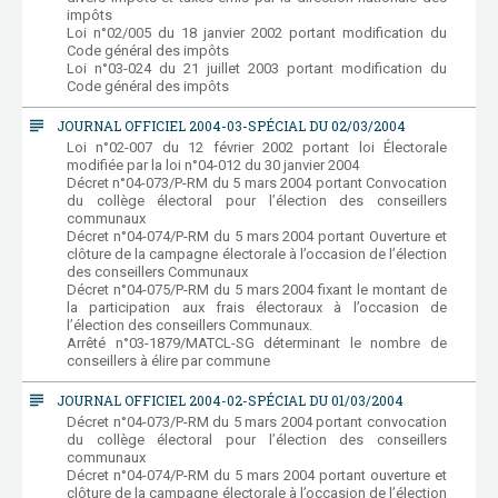
impôts
Loi n°02/005 du 18 janvier 2002 portant modification du
Code général des impôts
Loi n°03-024 du 21 juillet 2003 portant modification du
Code général des impôts
subject
JOURNAL OFFICIEL 2004-03-SPÉCIAL DU 02/03/2004
Loi n°02-007 du 12 février 2002 portant loi Électorale
modifiée par la loi n°04-012 du 30 janvier 2004
Décret n°04-073/P-RM du 5 mars 2004 portant Convocation
du collège électoral pour l’élection des conseillers
communaux
Décret n°04-074/P-RM du 5 mars 2004 portant Ouverture et
clôture de la campagne électorale à l’occasion de l’élection
des conseillers Communaux
Décret n°04-075/P-RM du 5 mars 2004 fixant le montant de
la participation aux frais électoraux à l’occasion de
l’élection des conseillers Communaux.
Arrêté n°03-1879/MATCL-SG déterminant le nombre de
conseillers à élire par commune
subject
JOURNAL OFFICIEL 2004-02-SPÉCIAL DU 01/03/2004
Décret n°04-073/P-RM du 5 mars 2004 portant convocation
du collège électoral pour l’élection des conseillers
communaux
Décret n°04-074/P-RM du 5 mars 2004 portant ouverture et
clôture de la campagne électorale à l’occasion de l’élection