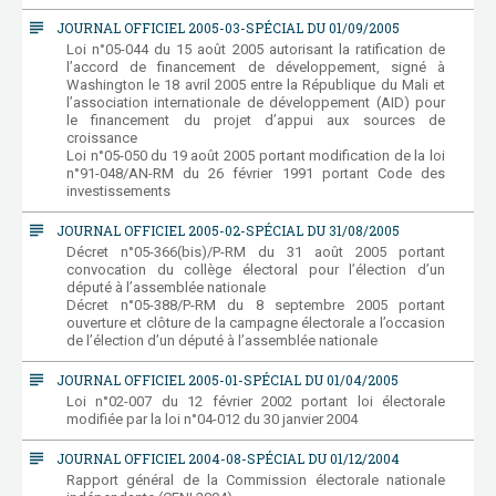
subject
JOURNAL OFFICIEL 2005-03-SPÉCIAL DU 01/09/2005
Loi n°05-044 du 15 août 2005 autorisant la ratification de
l’accord de financement de développement, signé à
Washington le 18 avril 2005 entre la République du Mali et
l’association internationale de développement (AID) pour
le financement du projet d’appui aux sources de
croissance
Loi n°05-050 du 19 août 2005 portant modification de la loi
n°91-048/AN-RM du 26 février 1991 portant Code des
investissements
subject
JOURNAL OFFICIEL 2005-02-SPÉCIAL DU 31/08/2005
Décret n°05-366(bis)/P-RM du 31 août 2005 portant
convocation du collège électoral pour l’élection d’un
député à l’assemblée nationale
Décret n°05-388/P-RM du 8 septembre 2005 portant
ouverture et clôture de la campagne électorale a l’occasion
de l’élection d’un député à l’assemblée nationale
subject
JOURNAL OFFICIEL 2005-01-SPÉCIAL DU 01/04/2005
Loi n°02-007 du 12 février 2002 portant loi électorale
modifiée par la loi n°04-012 du 30 janvier 2004
subject
JOURNAL OFFICIEL 2004-08-SPÉCIAL DU 01/12/2004
Rapport général de la Commission électorale nationale