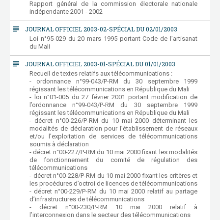
Rapport général de la commission électorale nationale
indépendante 2001 - 2002
subject
JOURNAL OFFICIEL 2003-02-SPÉCIAL DU 02/01/2003
Loi n°95-029 du 20 mars 1995 portant Code de l’artisanat
du Mali
subject
JOURNAL OFFICIEL 2003-01-SPÉCIAL DU 01/01/2003
Recueil de textes relatifs aux télécommunications :
- ordonnance n°99-043/P-RM du 30 septembre 1999
régissant les télécommunications en République du Mali
- loi n°01-005 du 27 février 2001 portant modification de
l’ordonnance n°99-043/P-RM du 30 septembre 1999
régissant les télécommunications en République du Mali
- décret n°00-226/P-RM du 10 mai 2000 déterminant les
modalités de déclaration pour l’établissement de réseaux
et/ou l’exploitation de services de télécommunications
soumis à déclaration
- décret n°00-227/P-RM du 10 mai 2000 fixant les modalités
de fonctionnement du comité de régulation des
télécommunications
- décret n°00-228/P-RM du 10 mai 2000 fixant les critères et
les procédures d’octroi de licences de télécommunications
- décret n°00-229/P-RM du 10 mai 2000 relatif au partage
d’infrastructures de télécommunications
- décret n°00-230/P-RM 10 mai 2000 relatif à
l’interconnexion dans le secteur des télécommunications