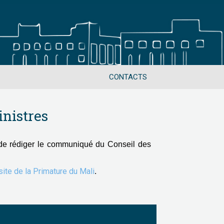
CONTACTS
nistres
de rédiger le communiqué du Conseil des
 site de la Primature du Mali
.