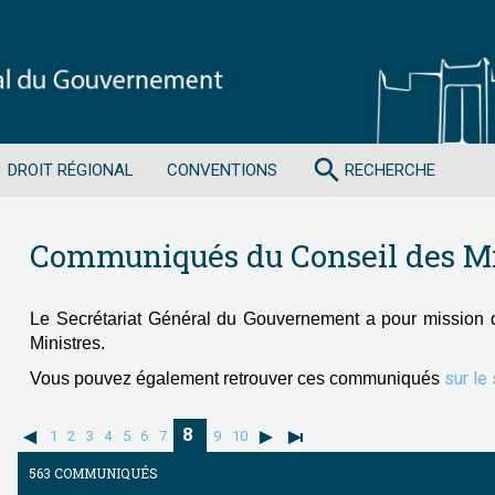
search
DROIT RÉGIONAL
CONVENTIONS
RECHERCHE
Communiqués du Conseil des Mi
Le Secrétariat Général du Gouvernement a pour mission 
Ministres.
sur le
Vous pouvez également retrouver ces communiqués
8
1
2
3
4
5
6
7
9
10
563 COMMUNIQUÉS