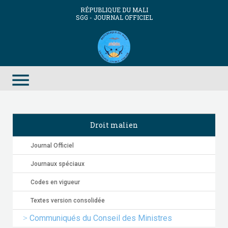
RÉPUBLIQUE DU MALI
SGG - JOURNAL OFFICIEL
menu
Droit malien
Journal Officiel
Journaux spéciaux
Codes en vigueur
Textes version consolidée
Communiqués du Conseil des Ministres