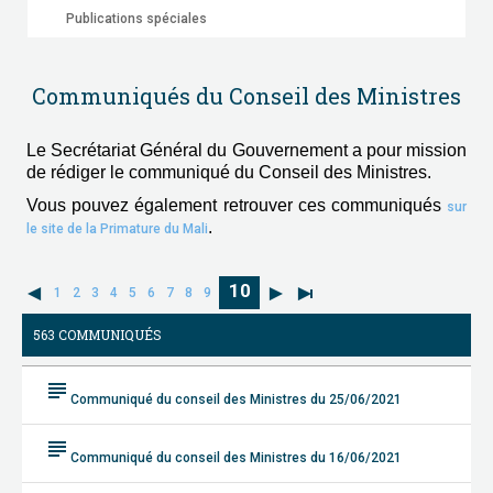
Publications spéciales
Communiqués du Conseil des Ministres
Le Secrétariat Général du Gouvernement a pour mission
de rédiger le communiqué du Conseil des Ministres.
Vous pouvez également retrouver ces communiqués
sur
.
le site de la Primature du Mali
10
1
2
3
4
5
6
7
8
9
563 COMMUNIQUÉS
subject
Communiqué du conseil des Ministres du 25/06/2021
subject
Communiqué du conseil des Ministres du 16/06/2021