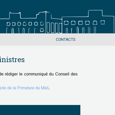
CONTACTS
nistres
de rédiger le communiqué du Conseil des
 site de la Primature du Mali
.