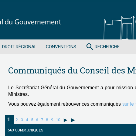
search
DROIT RÉGIONAL
CONVENTIONS
RECHERCHE
Communiqués du Conseil des Mi
Le Secrétariat Général du Gouvernement a pour mission 
Ministres.
sur le
Vous pouvez également retrouver ces communiqués
1
2
3
4
5
6
7
8
9
10
563 COMMUNIQUÉS