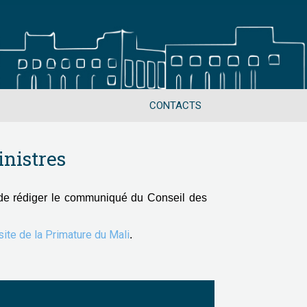
CONTACTS
nistres
de rédiger le communiqué du Conseil des
 site de la Primature du Mali
.