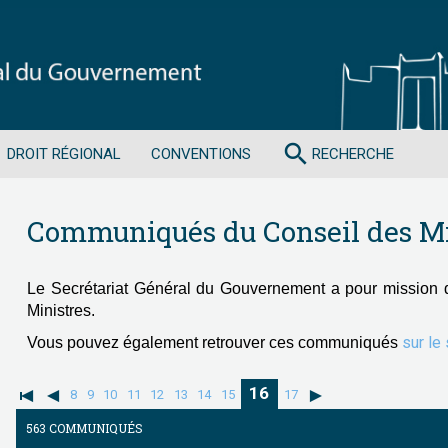
search
DROIT RÉGIONAL
CONVENTIONS
RECHERCHE
Communiqués du Conseil des Mi
Le Secrétariat Général du Gouvernement a pour mission 
Ministres.
sur le
Vous pouvez également retrouver ces communiqués
16
8
9
10
11
12
13
14
15
17
563 COMMUNIQUÉS